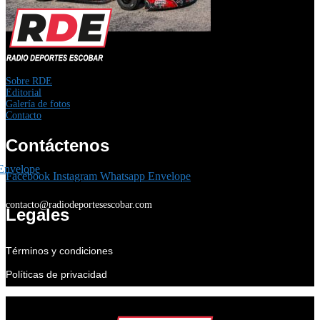
Sobre RDE
Editorial
Galería de fotos
Contacto
Contáctenos
Envelope
Facebook
Instagram
Whatsapp
Envelope
contacto@radiodeportesescobar.com
Legales
Términos y condiciones
Políticas de privacidad