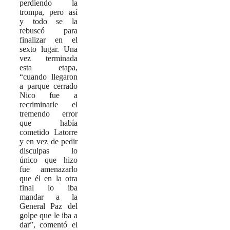
perdiendo la
trompa, pero así
y todo se la
rebuscó para
finalizar en el
sexto lugar. Una
vez terminada
esta etapa,
“cuando llegaron
a parque cerrado
Nico fue a
recriminarle el
tremendo error
que había
cometido Latorre
y en vez de pedir
disculpas lo
único que hizo
fue amenazarlo
que él en la otra
final lo iba
mandar a la
General Paz del
golpe que le iba a
dar”, comentó el