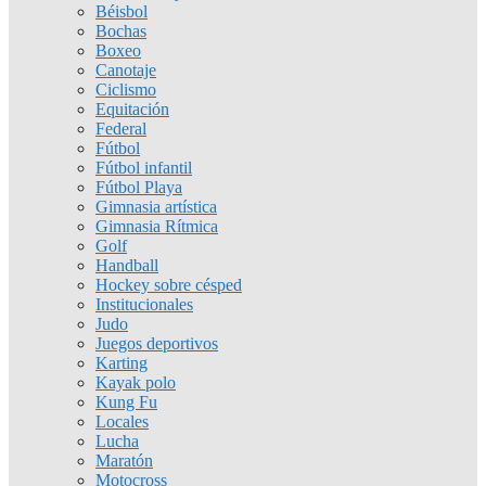
Béisbol
Bochas
Boxeo
Canotaje
Ciclismo
Equitación
Federal
Fútbol
Fútbol infantil
Fútbol Playa
Gimnasia artística
Gimnasia Rítmica
Golf
Handball
Hockey sobre césped
Institucionales
Judo
Juegos deportivos
Karting
Kayak polo
Kung Fu
Locales
Lucha
Maratón
Motocross