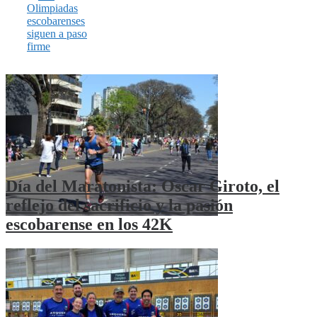
Olimpiadas
escobarenses
siguen a paso
firme
Día del Maratonista: Oscar Giroto, el
reflejo del sacrificio y la pasión
escobarense en los 42K