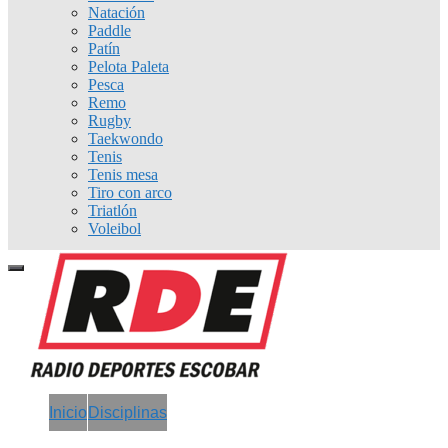
Natación
Paddle
Patín
Pelota Paleta
Pesca
Remo
Rugby
Taekwondo
Tenis
Tenis mesa
Tiro con arco
Triatlón
Voleibol
Inicio
Disciplinas