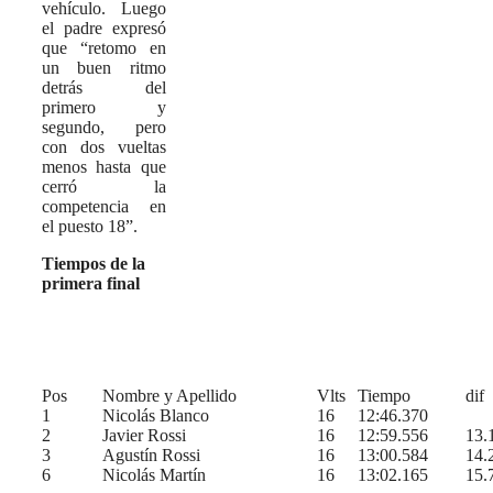
vehículo. Luego
el padre expresó
que “retomo en
un buen ritmo
detrás del
primero y
segundo, pero
con dos vueltas
menos hasta que
cerró la
competencia en
el puesto 18”.
Tiempos de la
primera final
Pos
Nombre y Apellido
Vlts
Tiempo
dif
1
Nicolás Blanco
16
12:46.370
2
Javier Rossi
16
12:59.556
13.
3
Agustín Rossi
16
13:00.584
14.
6
Nicolás Martín
16
13:02.165
15.