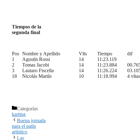
Tiempos de la
segunda final
Pos
Nombre y Apellido
Vlts
Tiempo
dif
1
Agustín Rossi
14
11:23.119
2
Tomas Jacobi
14
11:23.884
00.76
3
Lautaro Fiscella
14
11:26.224
03.10
18
Nicolás Martín
10
11:18.994
4 vltas
Categorías
karting
Buena jornada
para el patín
artístico
Las