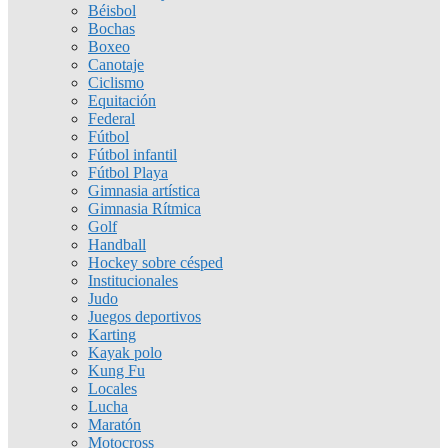
Béisbol
Bochas
Boxeo
Canotaje
Ciclismo
Equitación
Federal
Fútbol
Fútbol infantil
Fútbol Playa
Gimnasia artística
Gimnasia Rítmica
Golf
Handball
Hockey sobre césped
Institucionales
Judo
Juegos deportivos
Karting
Kayak polo
Kung Fu
Locales
Lucha
Maratón
Motocross