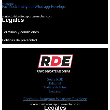
Envelope
Facebook
Instagram
Whatsapp
Envelope
contacto@radiodeportesescobar.com
Legales
Términos y condiciones
Políticas de privacidad
Sobre RDE
Editorial
Galería de fotos
Contacto
Facebook
Instagram
Whatsapp
Envelope
contacto@radiodeportesescobar.com
Legales