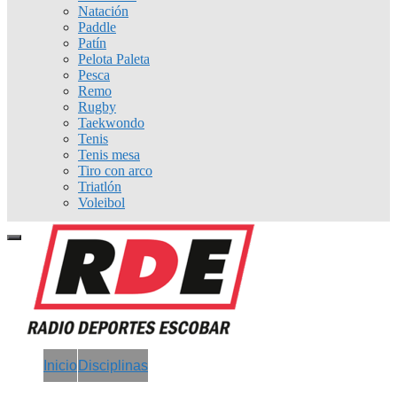
Natación
Paddle
Patín
Pelota Paleta
Pesca
Remo
Rugby
Taekwondo
Tenis
Tenis mesa
Tiro con arco
Triatlón
Voleibol
Inicio
Disciplinas