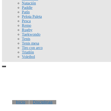
Natación
Paddle
Patín
Pelota Paleta
Pesca
Remo
Rugby
Taekwondo
Tenis
Tenis mesa
Tiro con arco
Triatlón
Voleibol
Inicio
Disciplinas