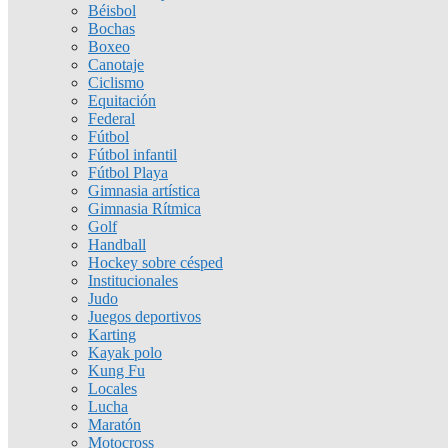
Béisbol
Bochas
Boxeo
Canotaje
Ciclismo
Equitación
Federal
Fútbol
Fútbol infantil
Fútbol Playa
Gimnasia artística
Gimnasia Rítmica
Golf
Handball
Hockey sobre césped
Institucionales
Judo
Juegos deportivos
Karting
Kayak polo
Kung Fu
Locales
Lucha
Maratón
Motocross