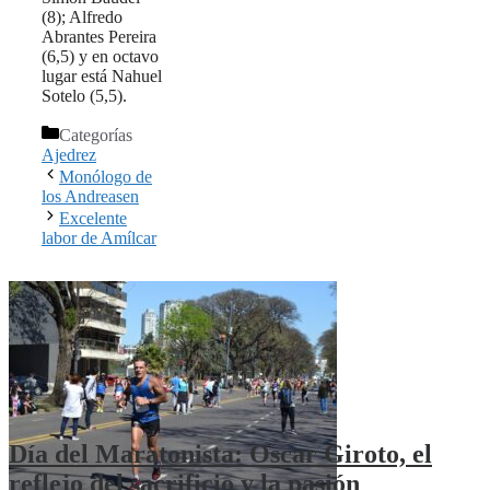
(8); Alfredo
Abrantes Pereira
(6,5) y en octavo
lugar está Nahuel
Sotelo (5,5).
Categorías
Ajedrez
Monólogo de
los Andreasen
Excelente
labor de Amílcar
Día del Maratonista: Oscar Giroto, el
reflejo del sacrificio y la pasión