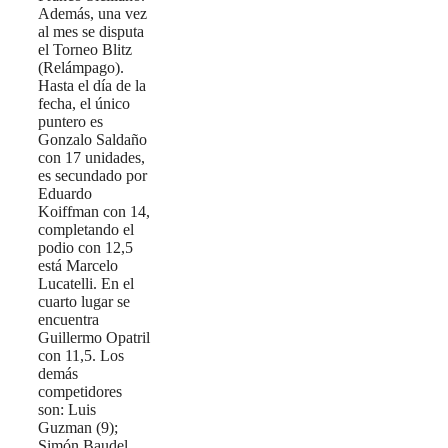
Además, una vez
al mes se disputa
el Torneo Blitz
(Relámpago).
Hasta el día de la
fecha, el único
puntero es
Gonzalo Saldaño
con 17 unidades,
es secundado por
Eduardo
Koiffman con 14,
completando el
podio con 12,5
está Marcelo
Lucatelli. En el
cuarto lugar se
encuentra
Guillermo Opatril
con 11,5. Los
demás
competidores
son: Luis
Guzman (9);
Simón Baudel