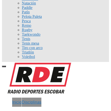
Natación
Paddle
Patín
Pelota Paleta
Pesca
Remo
Rugby
Taekwondo
Tenis
Tenis mesa
Tiro con arco
Triatlón
Voleibol
Inicio
Disciplinas