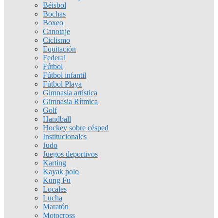
Béisbol
Bochas
Boxeo
Canotaje
Ciclismo
Equitación
Federal
Fútbol
Fútbol infantil
Fútbol Playa
Gimnasia artística
Gimnasia Rítmica
Golf
Handball
Hockey sobre césped
Institucionales
Judo
Juegos deportivos
Karting
Kayak polo
Kung Fu
Locales
Lucha
Maratón
Motocross