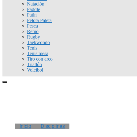
Natación
Paddle
Patín
Pelota Paleta
Pesca
Remo
Rugby
Taekwondo
Tenis
Tenis mesa
Tiro con arco
Triatlón
Voleibol
Inicio
Disciplinas