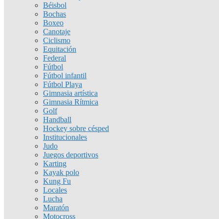
Béisbol
Bochas
Boxeo
Canotaje
Ciclismo
Equitación
Federal
Fútbol
Fútbol infantil
Fútbol Playa
Gimnasia artística
Gimnasia Rítmica
Golf
Handball
Hockey sobre césped
Institucionales
Judo
Juegos deportivos
Karting
Kayak polo
Kung Fu
Locales
Lucha
Maratón
Motocross