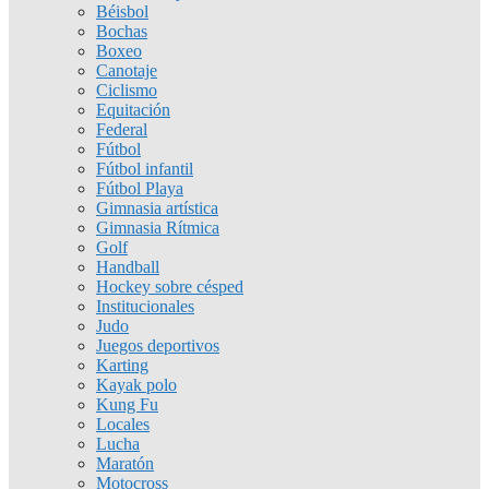
Béisbol
Bochas
Boxeo
Canotaje
Ciclismo
Equitación
Federal
Fútbol
Fútbol infantil
Fútbol Playa
Gimnasia artística
Gimnasia Rítmica
Golf
Handball
Hockey sobre césped
Institucionales
Judo
Juegos deportivos
Karting
Kayak polo
Kung Fu
Locales
Lucha
Maratón
Motocross