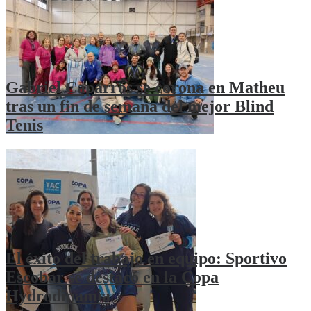
Gabriel Caparrós se corona en Matheu
tras un fin de semana del mejor Blind
Tenis
El éxito del trabajo en equipo: Sportivo
Escobar se destacó en la Copa
Hydrodinamia