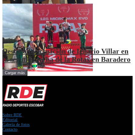
Destacada actuación de Ignacio Villar en
la segunda fecha de la Rotax en Baradero
Cargar más
Sobre RDE
Editorial
Galería de fotos
Contacto