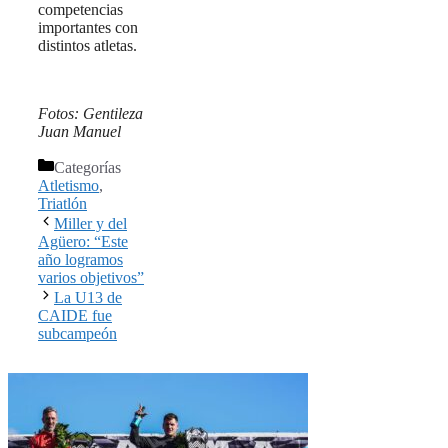
competencias
importantes con
distintos atletas.
Fotos: Gentileza
Juan Manuel
Categorías
Atletismo
,
Triatlón
Miller y del
Agüero: “Este
año logramos
varios objetivos”
La U13 de
CAIDE fue
subcampeón