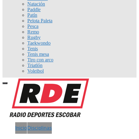
Natación
Paddle
Patín
Pelota Paleta
Pesca
Remo
Rugby
Taekwondo
Tenis
Tenis mesa
Tiro con arco
Triatlón
Voleibol
Inicio
Disciplinas