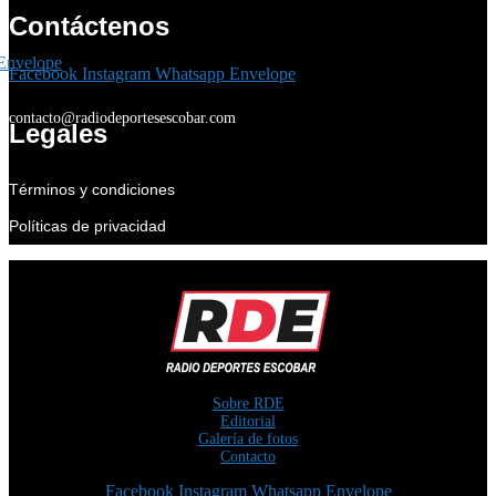
Contáctenos
Envelope
Facebook
Instagram
Whatsapp
Envelope
contacto@radiodeportesescobar.com
Legales
Términos y condiciones
Políticas de privacidad
Sobre RDE
Editorial
Galería de fotos
Contacto
Facebook
Instagram
Whatsapp
Envelope