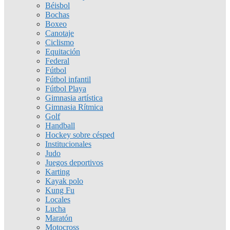
Béisbol
Bochas
Boxeo
Canotaje
Ciclismo
Equitación
Federal
Fútbol
Fútbol infantil
Fútbol Playa
Gimnasia artística
Gimnasia Rítmica
Golf
Handball
Hockey sobre césped
Institucionales
Judo
Juegos deportivos
Karting
Kayak polo
Kung Fu
Locales
Lucha
Maratón
Motocross