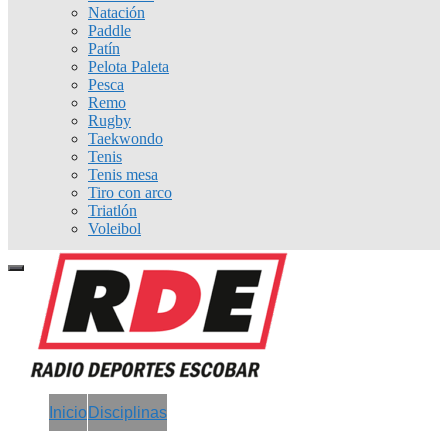
Natación
Paddle
Patín
Pelota Paleta
Pesca
Remo
Rugby
Taekwondo
Tenis
Tenis mesa
Tiro con arco
Triatlón
Voleibol
Inicio
Disciplinas