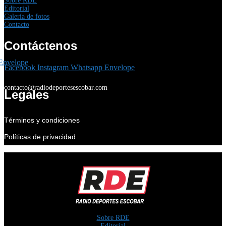
Sobre RDE
Editorial
Galería de fotos
Contacto
Contáctenos
Envelope
Facebook
Instagram
Whatsapp
Envelope
contacto@radiodeportesescobar.com
Legales
Términos y condiciones
Políticas de privacidad
Sobre RDE
Editorial