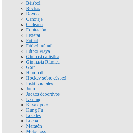
Béisbol
Bochas
Boxeo
Canotaje
Ciclismo
Equitación
Federal
Fútbol
Fútbol infantil
Fútbol Playa
Gimnasia artística
Gimnasia Rítmica
Golf
Handball
Hockey sobre césped
Institucionales
Judo
Juegos deportivos
Karting
Kayak polo
Kung Fu
Locales
Lucha
Maratón
Motocross