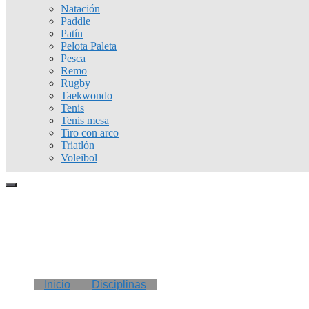
Natación
Paddle
Patín
Pelota Paleta
Pesca
Remo
Rugby
Taekwondo
Tenis
Tenis mesa
Tiro con arco
Triatlón
Voleibol
Inicio
Disciplinas