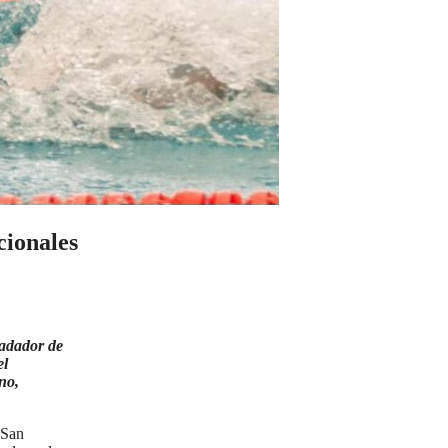
cionales
nadador de
el
no,
 San