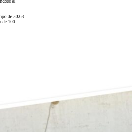
ndose al
empo de 30:63
a de 100