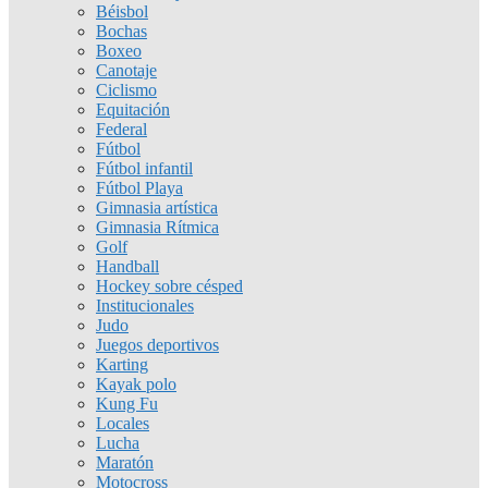
Béisbol
Bochas
Boxeo
Canotaje
Ciclismo
Equitación
Federal
Fútbol
Fútbol infantil
Fútbol Playa
Gimnasia artística
Gimnasia Rítmica
Golf
Handball
Hockey sobre césped
Institucionales
Judo
Juegos deportivos
Karting
Kayak polo
Kung Fu
Locales
Lucha
Maratón
Motocross