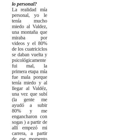
lo personal?
La realidad mía
personal, yo le
tenía mucho
miedo al Valdez,
una montaña que
miraba por
videos y el 80%
de los cuatriciclos
se daban vuelta y
psicológicamente
fui mal, la
primera etapa mía
fue mala porque
tenía miedo y al
llegar al Valdéz,
una vez que subí
(la gente me
ayudó a subir
80% y me
engancharon con
sogas ) a partir de
allí empezó mi
carrera, a partir
de ese momento