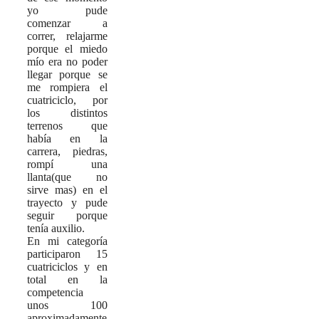
yo pude
comenzar a
correr, relajarme
porque el miedo
mío era no poder
llegar porque se
me rompiera el
cuatriciclo, por
los distintos
terrenos que
había en la
carrera, piedras,
rompí una
llanta(que no
sirve mas) en el
trayecto y pude
seguir porque
tenía auxilio.
En mi categoría
participaron 15
cuatriciclos y en
total en la
competencia
unos 100
aproximadamente.