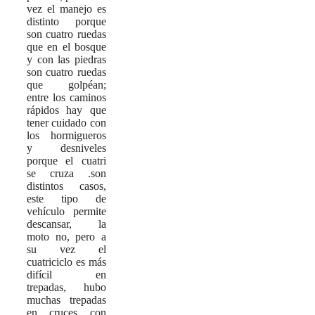
vez el manejo es
distinto porque
son cuatro ruedas
que en el bosque
y con las piedras
son cuatro ruedas
que golpéan;
entre los caminos
rápidos hay que
tener cuidado con
los hormigueros
y desniveles
porque el cuatri
se cruza .son
distintos casos,
este tipo de
vehículo permite
descansar, la
moto no, pero a
su vez el
cuatriciclo es más
difícil en
trepadas, hubo
muchas trepadas
en cruces con