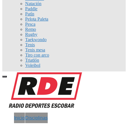
Natación
Paddle
Patín
Pelota Paleta
Pesca
Remo
Rugby
Taekwondo
Tenis
Tenis mesa
Tiro con arco
Triatlón
Voleibol
Inicio
Disciplinas