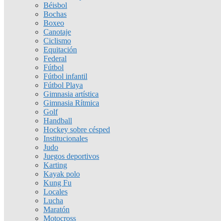
Béisbol
Bochas
Boxeo
Canotaje
Ciclismo
Equitación
Federal
Fútbol
Fútbol infantil
Fútbol Playa
Gimnasia artística
Gimnasia Rítmica
Golf
Handball
Hockey sobre césped
Institucionales
Judo
Juegos deportivos
Karting
Kayak polo
Kung Fu
Locales
Lucha
Maratón
Motocross