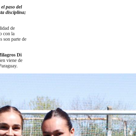
el paso del
ta disciplina;
lidad de
o con la
s son parte de
ilagros Di
uien viene de
Paraguay.