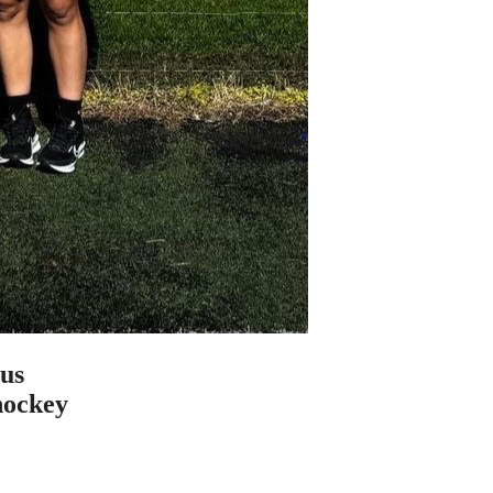
sus
 hockey