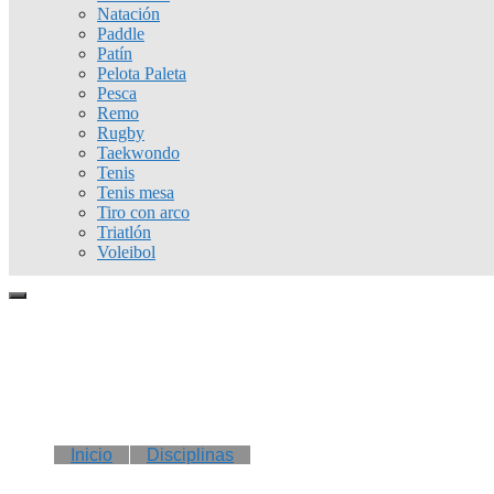
Natación
Paddle
Patín
Pelota Paleta
Pesca
Remo
Rugby
Taekwondo
Tenis
Tenis mesa
Tiro con arco
Triatlón
Voleibol
Inicio
Disciplinas