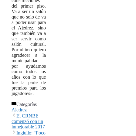
construcciones
del primer piso.
Va a ser un salón
que no solo de va
a poder usar para
el Ajedrez, sino
que también va a
ser servir como
salón cultural.
Por último quiero
agradecer a la
municipalidad
por ayudarnos
como todos los
años con lo que
fue la parte de
premios para los
jugadores».
Categorías
Ajedrez
El CRNBE
comenzó con un
inmejorable 2017
Ingiullo: “Poco