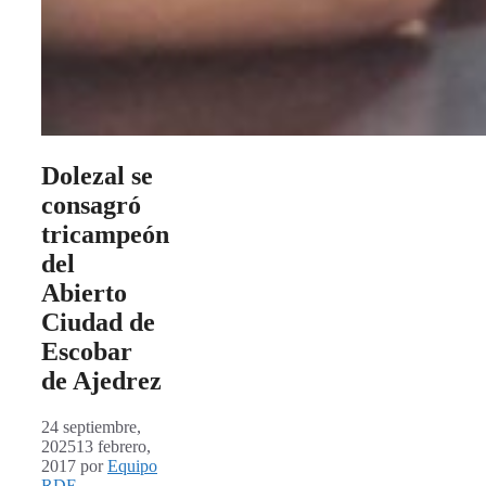
Dolezal se
consagró
tricampeón
del
Abierto
Ciudad de
Escobar
de Ajedrez
24 septiembre,
2025
13 febrero,
2017
por
Equipo
RDE