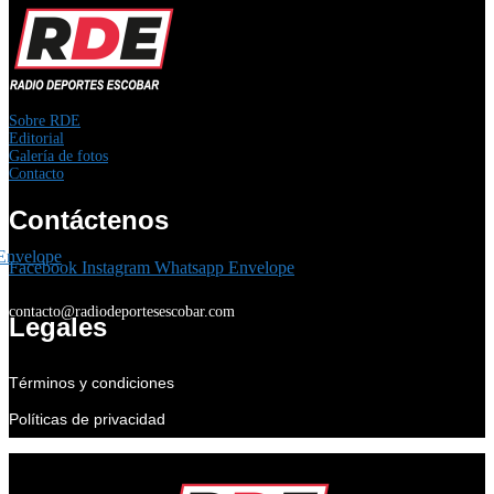
Sobre RDE
Editorial
Galería de fotos
Contacto
Contáctenos
Envelope
Facebook
Instagram
Whatsapp
Envelope
contacto@radiodeportesescobar.com
Legales
Términos y condiciones
Políticas de privacidad