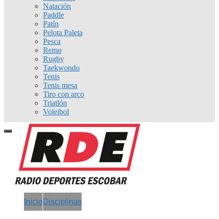
Natación
Paddle
Patín
Pelota Paleta
Pesca
Remo
Rugby
Taekwondo
Tenis
Tenis mesa
Tiro con arco
Triatlón
Voleibol
Inicio
Disciplinas