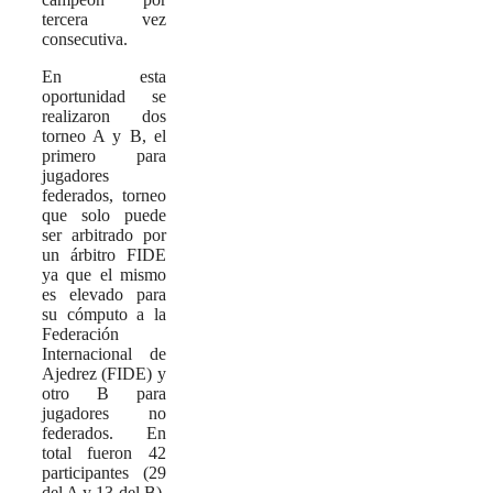
tercera vez
consecutiva.
En esta
oportunidad se
realizaron dos
torneo A y B, el
primero para
jugadores
federados, torneo
que solo puede
ser arbitrado por
un árbitro FIDE
ya que el mismo
es elevado para
su cómputo a la
Federación
Internacional de
Ajedrez (FIDE) y
otro B para
jugadores no
federados. En
total fueron 42
participantes (29
del A y 13 del B),