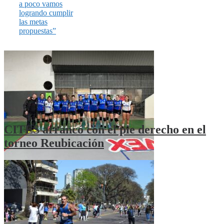
a poco vamos
logrando cumplir
las metas
propuestas”
CITES arrancó con el pie derecho en el
torneo Reubicación