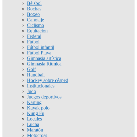
Béisbol
Bochas
Boxeo
Canotaje
Ciclismo
Equitación
Federal
Fútbol
Fútbol infantil
Fútbol Playa
Gimnasia artística
Gimnasia Rítmica
Golf
Handball
Hockey sobre césped
Institucionales
Judo
Juegos deportivos
Karting
Kayak polo
Kung Fu
Locales
Lucha
Maratón
Motocross