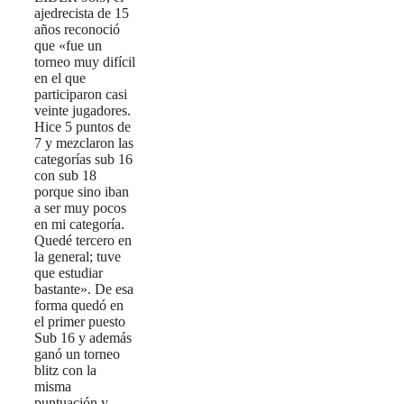
ajedrecista de 15
años reconoció
que «fue un
torneo muy difícil
en el que
participaron casi
veinte jugadores.
Hice 5 puntos de
7 y mezclaron las
categorías sub 16
con sub 18
porque sino iban
a ser muy pocos
en mi categoría.
Quedé tercero en
la general; tuve
que estudiar
bastante». De esa
forma quedó en
el primer puesto
Sub 16 y además
ganó un torneo
blitz con la
misma
puntuación y