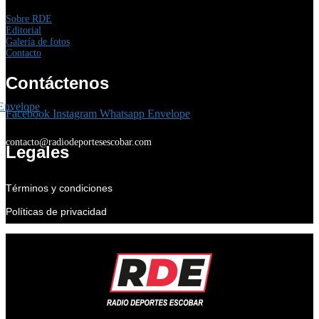
Sobre RDE
Editorial
Galería de fotos
Contacto
Contáctenos
Envelope
Facebook
Instagram
Whatsapp
Envelope
contacto@radiodeportesescobar.com
Legales
Términos y condiciones
Políticas de privacidad