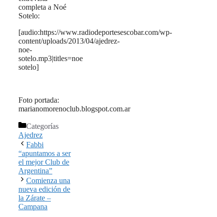
completa a Noé
Sotelo:
[audio:https://www.radiodeportesescobar.com/wp-
content/uploads/2013/04/ajedrez-
noe-
sotelo.mp3|titles=noe
sotelo]
Foto portada:
marianomorenoclub.blogspot.com.ar
Categorías
Ajedrez
Fabbi
“apuntamos a ser
el mejor Club de
Argentina”
Comienza una
nueva edición de
la Zárate –
Campana