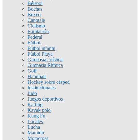
Béisbol
Bochas
Boxeo
Canotaje
Ciclismo
Equitación
Federal
Fútbol
Fútbol infantil
Fútbol Playa
Gimnasia artística
Gimnasia Rítmica
Golf
Handball
Hockey sobre césped
Institucionales
Judo
Juegos deportivos
Karting
Kayak polo
Kung Fu
Locales
Lucha
Maratón
Motocross