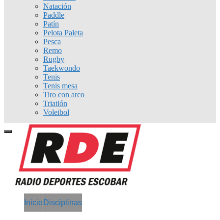
Natación
Paddle
Patín
Pelota Paleta
Pesca
Remo
Rugby
Taekwondo
Tenis
Tenis mesa
Tiro con arco
Triatlón
Voleibol
Inicio
Disciplinas