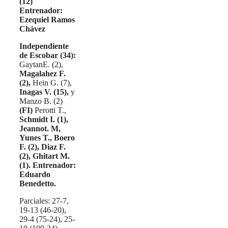
(12)
Entrenador:
Ezequiel Ramos
Chávez
Independiente
de Escobar (34):
GaytanE. (2),
Magalahez F.
(2),
Hein G. (7),
Inagas V. (15),
y
Manzo B. (2)
(FI)
Perotti T.,
Schmidt I. (1),
Jeannot. M,
Yunes T., Boero
F. (2), Diaz F.
(2), Ghitart M.
(1). Entrenador:
Eduardo
Benedetto.
Parciales: 27-7,
19-13 (46-20),
29-4 (75-24), 25-