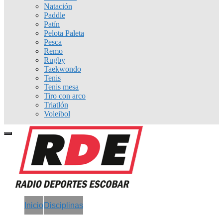
Natación
Paddle
Patín
Pelota Paleta
Pesca
Remo
Rugby
Taekwondo
Tenis
Tenis mesa
Tiro con arco
Triatlón
Voleibol
Inicio
Disciplinas