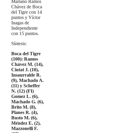
Mariano Ramos
Chávez de Boca
del Tigre con 14
puntos y Víctor
Inagas de
Independiente
con 15 puntos.
Síntesis:
Boca del Tigre
(100):
Ramos
Chávez M. (14),
Ciutat J. (10),
Insaurralde R.
(9), Machado A.
(11) y Scheffer
N. (12)
(FI)
Gomez L. (6),
Machado G. (6),
Brito M. (8),
Planes R. (4),
Busto M. (6),
Méndez E. (2),
Mazzonelli F.