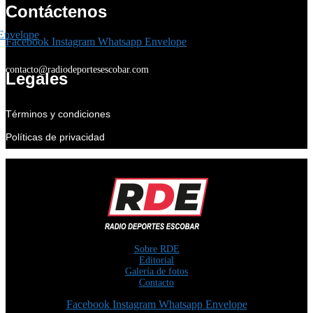
Contáctenos
Envelope
Facebook
Instagram
Whatsapp
Envelope
contacto@radiodeportesescobar.com
Legales
Términos y condiciones
Políticas de privacidad
Sobre RDE
Editorial
Galería de fotos
Contacto
Facebook
Instagram
Whatsapp
Envelope