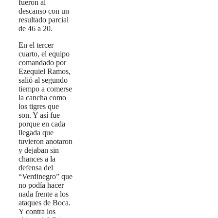
fueron al
descanso con un
resultado parcial
de 46 a 20.
En el tercer
cuarto, el equipo
comandado por
Ezequiel Ramos,
salió al segundo
tiempo a comerse
la cancha como
los tigres que
son. Y así fue
porque en cada
llegada que
tuvieron anotaron
y dejaban sin
chances a la
defensa del
“Verdinegro” que
no podía hacer
nada frente a los
ataques de Boca.
Y contra los