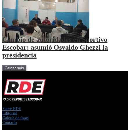
Cambio de autoridades en Sportivo
Escobar: asumió Osvaldo Ghezzi la
presidencia
Cargar más
Sobre RDE
Editorial
Galería de fotos
Contacto