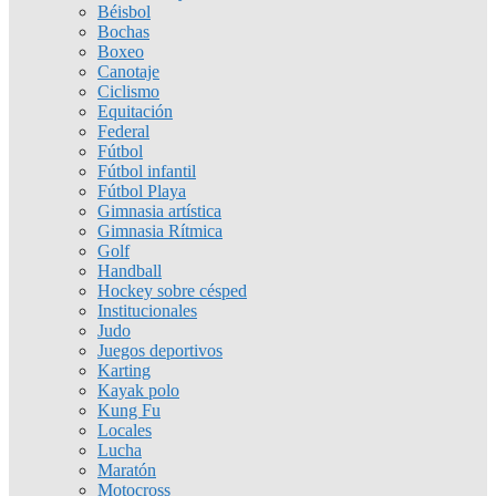
Béisbol
Bochas
Boxeo
Canotaje
Ciclismo
Equitación
Federal
Fútbol
Fútbol infantil
Fútbol Playa
Gimnasia artística
Gimnasia Rítmica
Golf
Handball
Hockey sobre césped
Institucionales
Judo
Juegos deportivos
Karting
Kayak polo
Kung Fu
Locales
Lucha
Maratón
Motocross