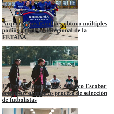
Arquería Los Cardales obtuvo múltiples
podios en la Final Regional de la
FETABA
El Fucsia tiene equipo: Atlético Escobar
completó su masivo proceso de selección
de futbolistas