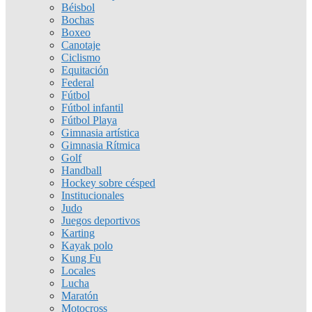
Béisbol
Bochas
Boxeo
Canotaje
Ciclismo
Equitación
Federal
Fútbol
Fútbol infantil
Fútbol Playa
Gimnasia artística
Gimnasia Rítmica
Golf
Handball
Hockey sobre césped
Institucionales
Judo
Juegos deportivos
Karting
Kayak polo
Kung Fu
Locales
Lucha
Maratón
Motocross