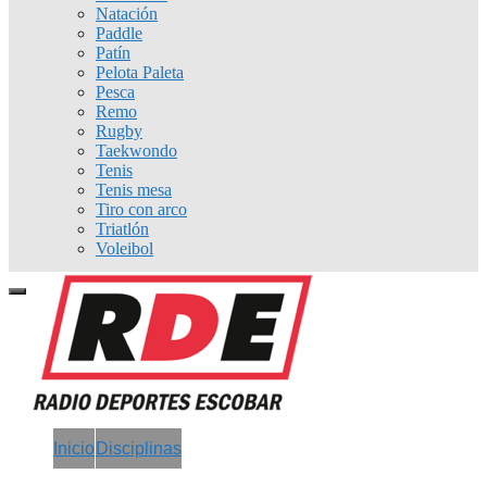
Natación
Paddle
Patín
Pelota Paleta
Pesca
Remo
Rugby
Taekwondo
Tenis
Tenis mesa
Tiro con arco
Triatlón
Voleibol
Inicio
Disciplinas