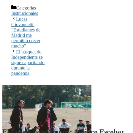
Categorías
Institucionales
Lucas
Giovannetti:
“Estudiantes de
Madrid me
permitirá crecer
mucho”
El básquet de
Independiente se
sigue capacitando
durante la
pandemia
El Fucsia tiene equipo: Atlético Escobar