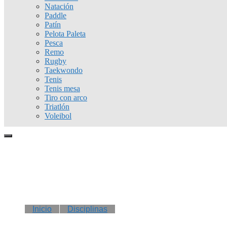
Natación
Paddle
Patín
Pelota Paleta
Pesca
Remo
Rugby
Taekwondo
Tenis
Tenis mesa
Tiro con arco
Triatlón
Voleibol
Inicio
Disciplinas