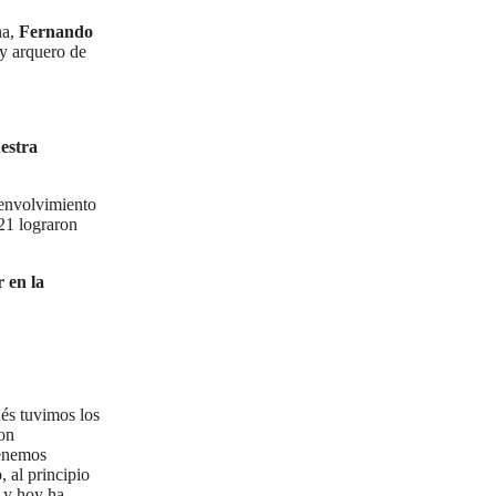
na,
Fernando
y arquero de
estra
senvolvimiento
21 lograron
 en la
és tuvimos los
on
tenemos
 al principio
 y hoy ha