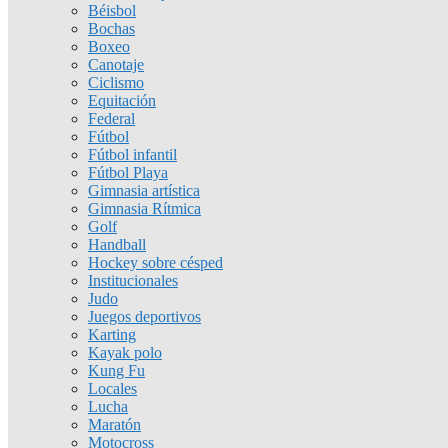
Béisbol
Bochas
Boxeo
Canotaje
Ciclismo
Equitación
Federal
Fútbol
Fútbol infantil
Fútbol Playa
Gimnasia artística
Gimnasia Rítmica
Golf
Handball
Hockey sobre césped
Institucionales
Judo
Juegos deportivos
Karting
Kayak polo
Kung Fu
Locales
Lucha
Maratón
Motocross