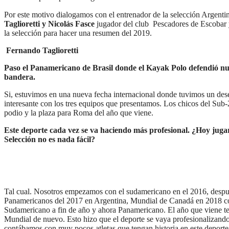
Por este motivo dialogamos con el entrenador de la selección Argenti
Taglioretti y Nicolás Fasce
jugador del club Pescadores de Escobar 
la selección para hacer una resumen del 2019.
Fernando Taglioretti
Paso el Panamericano de Brasil donde el Kayak Polo defendió nu
bandera.
Si, estuvimos en una nueva fecha internacional donde tuvimos un de
interesante con los tres equipos que presentamos. Los chicos del Sub-
podio y la plaza para Roma del año que viene.
Este deporte cada vez se va haciendo más profesional. ¿Hoy jugar
Selección no es nada fácil?
Tal cual. Nosotros empezamos con el sudamericano en el 2016, despu
Panamericanos del 2017 en Argentina, Mundial de Canadá en 2018 c
Sudamericano a fin de año y ahora Panamericano. El año que viene 
Mundial de nuevo. Esto hizo que el deporte se vaya profesionalizando,
contábamos con muy pocos atletas que tengan historia en este deporte