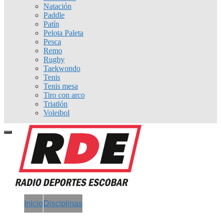
Natación
Paddle
Patín
Pelota Paleta
Pesca
Remo
Rugby
Taekwondo
Tenis
Tenis mesa
Tiro con arco
Triatlón
Voleibol
Inicio
Disciplinas