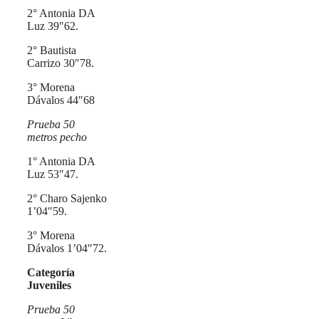
2° Antonia DA
Luz 39″62.
2° Bautista
Carrizo 30″78.
3° Morena
Dávalos 44″68
Prueba 50
metros pecho
1° Antonia DA
Luz 53″47.
2° Charo Sajenko
1’04″59.
3° Morena
Dávalos 1’04″72.
Categoría
Juveniles
Prueba 50