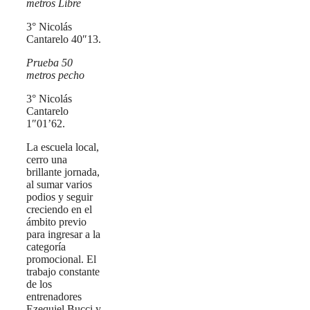
metros Libre
3° Nicolás
Cantarelo 40″13.
Prueba 50
metros pecho
3° Nicolás
Cantarelo
1″01’62.
La escuela local,
cerro una
brillante jornada,
al sumar varios
podios y seguir
creciendo en el
ámbito previo
para ingresar a la
categoría
promocional. El
trabajo constante
de los
entrenadores
Ezequiel Bucci y