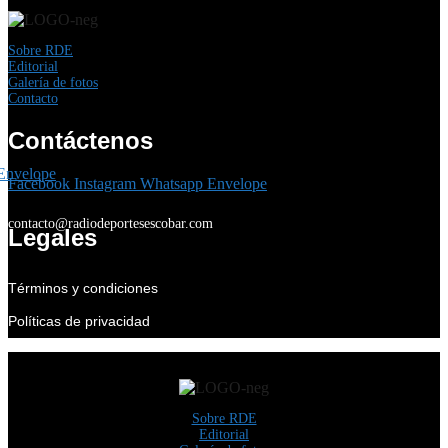
Sobre RDE
Editorial
Galería de fotos
Contacto
Contáctenos
Envelope
Facebook
Instagram
Whatsapp
Envelope
contacto@radiodeportesescobar.com
Legales
Términos y condiciones
Políticas de privacidad
Sobre RDE
Editorial