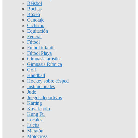
Béisbol
Bochas
Boxeo
Canotaje
Ciclismo
Equitación
Federal
Fútbol
Fútbol infantil
Fútbol Playa
Gimnasia artística
Gimnasia Rítmica
Golf
Handball
Hockey sobre césped
Institucionales
Judo
Juegos deportivos
Karting
Kayak polo
Kung Fu
Locales
Lucha
Maratón
Motocross