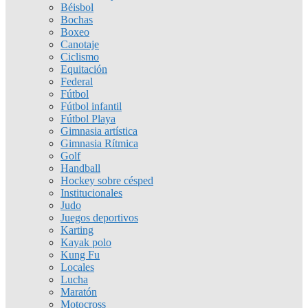
Béisbol
Bochas
Boxeo
Canotaje
Ciclismo
Equitación
Federal
Fútbol
Fútbol infantil
Fútbol Playa
Gimnasia artística
Gimnasia Rítmica
Golf
Handball
Hockey sobre césped
Institucionales
Judo
Juegos deportivos
Karting
Kayak polo
Kung Fu
Locales
Lucha
Maratón
Motocross