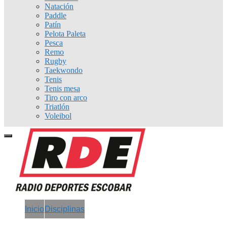
Natación
Paddle
Patín
Pelota Paleta
Pesca
Remo
Rugby
Taekwondo
Tenis
Tenis mesa
Tiro con arco
Triatlón
Voleibol
Inicio
Disciplinas