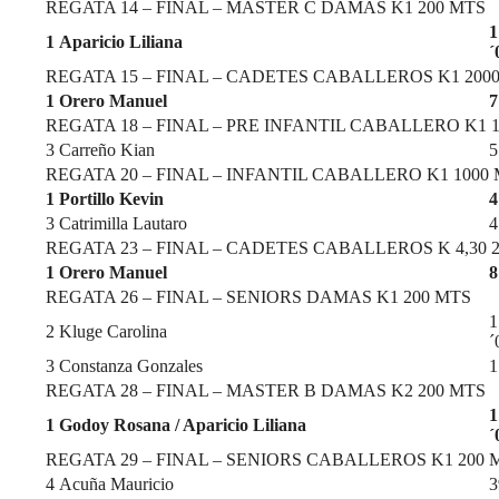
REGATA 14 – FINAL – MASTER C DAMAS K1 200 MTS
1
1
Aparicio Liliana
´
REGATA 15 – FINAL – CADETES CABALLEROS K1 200
1
Orero Manuel
7
REGATA 18 – FINAL – PRE INFANTIL CABALLERO K1 
3
Carreño Kian
5
REGATA 20 – FINAL – INFANTIL CABALLERO K1 1000
1
Portillo Kevin
4
3
Catrimilla Lautaro
4
REGATA 23 – FINAL – CADETES CABALLEROS K 4,30 
1
Orero Manuel
8
REGATA 26 – FINAL – SENIORS DAMAS K1 200 MTS
1
2
Kluge Carolina
´
3
Constanza Gonzales
1
REGATA 28 – FINAL – MASTER B DAMAS K2 200 MTS
1
1
Godoy Rosana / Aparicio Liliana
´
REGATA 29 – FINAL – SENIORS CABALLEROS K1 200 
4
Acuña Mauricio
3