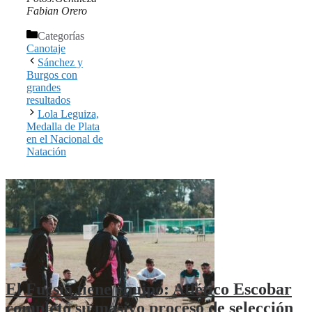
Fabian Orero
Categorías
Canotaje
Sánchez y
Burgos con
grandes
resultados
Lola Leguiza,
Medalla de Plata
en el Nacional de
Natación
El Fucsia tiene equipo: Atlético Escobar
completó su masivo proceso de selección