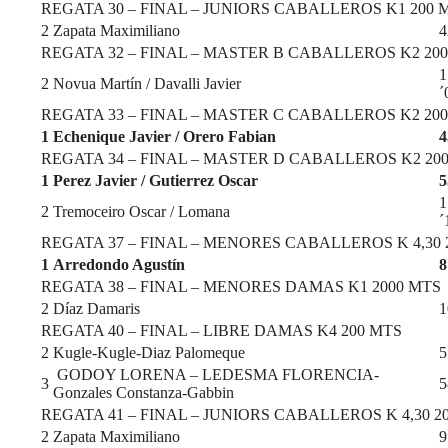
REGATA 30 – FINAL – JUNIORS CABALLEROS K1 200 
2
Zapata Maximiliano
4
REGATA 32 – FINAL – MASTER B CABALLEROS K2 20
1
2
Novua Martín / Davalli Javier
´
REGATA 33 – FINAL – MASTER C CABALLEROS K2 20
1
Echenique Javier / Orero Fabian
4
REGATA 34 – FINAL – MASTER D CABALLEROS K2 20
1
Perez Javier / Gutierrez Oscar
5
1
2
Tremoceiro Oscar / Lomana
´
REGATA 37 – FINAL – MENORES CABALLEROS K 4,30 
1
Arredondo Agustín
8
REGATA 38 – FINAL – MENORES DAMAS K1 2000 MTS
2
Díaz Damaris
1
REGATA 40 – FINAL – LIBRE DAMAS K4 200 MTS
2
Kugle-Kugle-Diaz Palomeque
5
GODOY LORENA – LEDESMA FLORENCIA-
3
5
Gonzales Constanza-Gabbin
REGATA 41 – FINAL – JUNIORS CABALLEROS K 4,30 2
2
Zapata Maximiliano
9