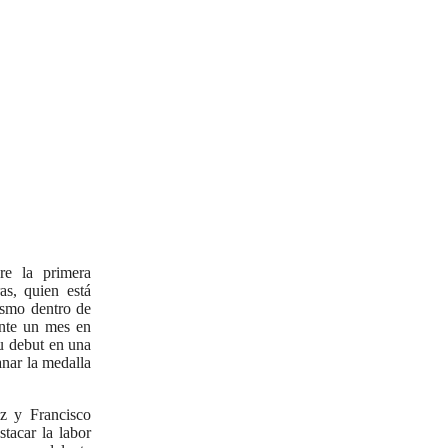
re la primera
as, quien está
ismo dentro de
ante un mes en
su debut en una
anar la medalla
z y Francisco
tacar la labor