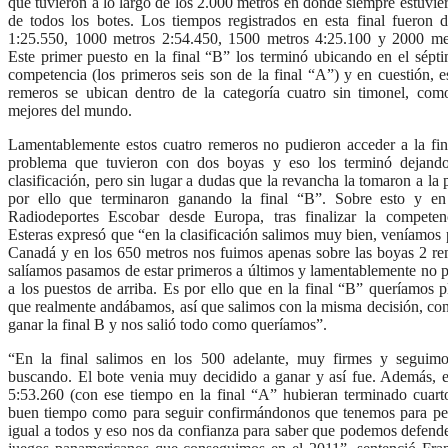
que tuvieron a lo largo de los 2.000 metros en donde siempre estuvie
de todos los botes. Los tiempos registrados en esta final fueron 
1:25.550, 1000 metros 2:54.450, 1500 metros 4:25.100 y 2000 me
Este primer puesto en la final “B” los terminó ubicando en el sépti
competencia (los primeros seis son de la final “A”) y en cuestión, e
remeros se ubican dentro de la categoría cuatro sin timonel, com
mejores del mundo.
Lamentablemente estos cuatro remeros no pudieron acceder a la fi
problema que tuvieron con dos boyas y eso los terminó dejando
clasificación, pero sin lugar a dudas que la revancha la tomaron a la 
por ello que terminaron ganando la final “B”. Sobre esto y en
Radiodeportes Escobar desde Europa, tras finalizar la competen
Esteras expresó que “en la clasificación salimos muy bien, veníamos
Canadá y en los 650 metros nos fuimos apenas sobre las boyas 2 r
salíamos pasamos de estar primeros a últimos y lamentablemente no 
a los puestos de arriba. Es por ello que en la final “B” queríamos 
que realmente andábamos, así que salimos con la misma decisión, con
ganar la final B y nos salió todo como queríamos”.
“En la final salimos en los 500 adelante, muy firmes y seguim
buscando. El bote venia muy decidido a ganar y así fue. Además, e
5:53.260 (con ese tiempo en la final “A” hubieran terminado cuar
buen tiempo como para seguir confirmándonos que tenemos para pel
igual a todos y eso nos da confianza para saber que podemos defende