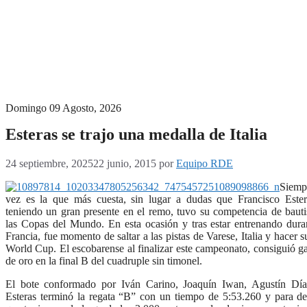
Menú conmutador hamburguesa
Domingo 09 Agosto, 2026
Esteras se trajo una medalla de Italia
24 septiembre, 2025
22 junio, 2015
por
Equipo RDE
Siemp
vez es la que más cuesta, sin lugar a dudas que Francisco Ester
teniendo un gran presente en el remo, tuvo su competencia de baut
las Copas del Mundo. En esta ocasión y tras estar entrenando dur
Francia, fue momento de saltar a las pistas de Varese, Italia y hacer 
World Cup. El escobarense al finalizar este campeonato, consiguió g
de oro en la final B del cuadruple sin timonel.
El bote conformado por Iván Carino, Joaquín Iwan, Agustín Día
Esteras terminó la regata “B” con un tiempo de 5:53.260 y para des