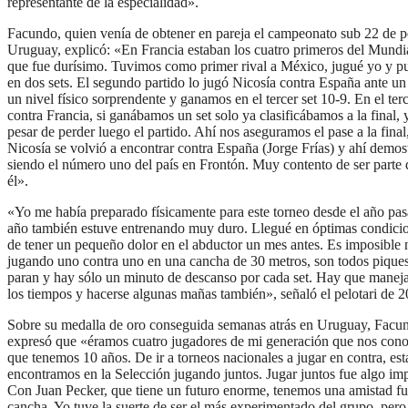
representante de la especialidad».
Facundo, quien venía de obtener en pareja el campeonato sub 22 de p
Uruguay, explicó: «En Francia estaban los cuatro primeros del Mundia
que fue durísimo. Tuvimos como primer rival a México, jugué yo y p
en dos sets. El segundo partido lo jugó Nicosía contra España ante u
un nivel físico sorprendente y ganamos en el tercer set 10-9. En el terc
contra Francia, si ganábamos un set solo ya clasificábamos a la final, y
pesar de perder luego el partido. Ahí nos aseguramos el pase a la fina
Nicosía se volvió a encontrar contra España (Jorge Frías) y ahí demos
siendo el número uno del país en Frontón. Muy contento de ser parte 
él».
«Yo me había preparado físicamente para este torneo desde el año pa
año también estuve entrenando muy duro. Llegué en óptimas condicio
de tener un pequeño dolor en el abductor un mes antes. Es imposible 
jugando uno contra uno en una cancha de 30 metros, son todos piques
paran y hay sólo un minuto de descanso por cada set. Hay que manej
los tiempos y hacerse algunas mañas también», señaló el pelotari de 2
Sobre su medalla de oro conseguida semanas atrás en Uruguay, Fac
expresó que «éramos cuatro jugadores de mi generación que nos con
que tenemos 10 años. De ir a torneos nacionales a jugar en contra, est
encontramos en la Selección jugando juntos. Jugar juntos fue algo im
Con Juan Pecker, que tiene un futuro enorme, tenemos una amistad fu
cancha. Yo tuve la suerte de ser el más experimentado del grupo, per