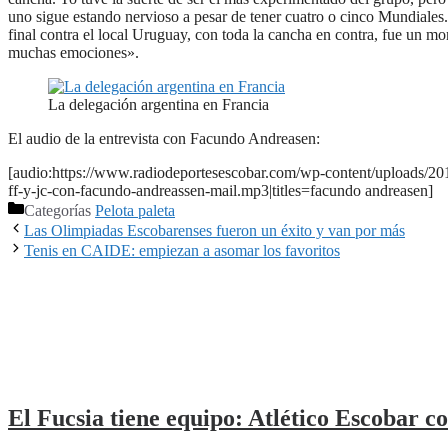
uno sigue estando nervioso a pesar de tener cuatro o cinco Mundiales
final contra el local Uruguay, con toda la cancha en contra, fue un m
muchas emociones».
La delegación argentina en Francia
El audio de la entrevista con Facundo Andreasen:
[audio:https://www.radiodeportesescobar.com/wp-content/uploads/20
ff-y-jc-con-facundo-andreassen-mail.mp3|titles=facundo andreasen]
Categorías
Pelota paleta
Las Olimpiadas Escobarenses fueron un éxito y van por más
Tenis en CAIDE: empiezan a asomar los favoritos
El Fucsia tiene equipo: Atlético Escobar co