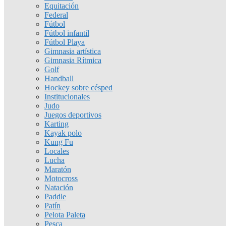
Equitación
Federal
Fútbol
Fútbol infantil
Fútbol Playa
Gimnasia artística
Gimnasia Rítmica
Golf
Handball
Hockey sobre césped
Institucionales
Judo
Juegos deportivos
Karting
Kayak polo
Kung Fu
Locales
Lucha
Maratón
Motocross
Natación
Paddle
Patín
Pelota Paleta
Pesca