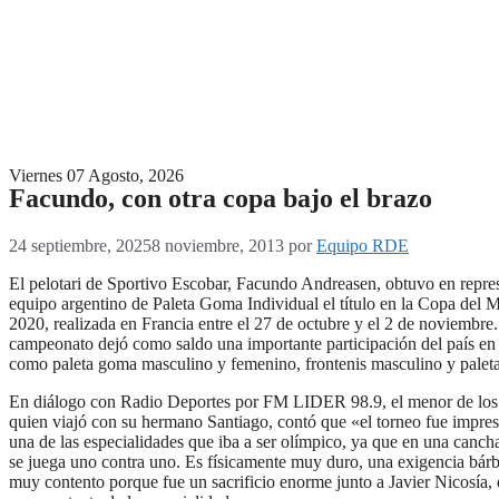
Menú conmutador hamburguesa
Viernes 07 Agosto, 2026
Facundo, con otra copa bajo el brazo
24 septiembre, 2025
8 noviembre, 2013
por
Equipo RDE
El pelotari de Sportivo Escobar, Facundo Andreasen, obtuvo en repre
equipo argentino de Paleta Goma Individual el título en la Copa del
2020, realizada en Francia entre el 27 de octubre y el 2 de noviembre.
campeonato dejó como saldo una importante participación del país en 
como paleta goma masculino y femenino, frontenis masculino y paleta
En diálogo con Radio Deportes por FM LIDER 98.9, el menor de los
quien viajó con su hermano Santiago, contó que «el torneo fue impres
una de las especialidades que iba a ser olímpico, ya que en una canch
se juega uno contra uno. Es físicamente muy duro, una exigencia bárb
muy contento porque fue un sacrificio enorme junto a Javier Nicosía, 