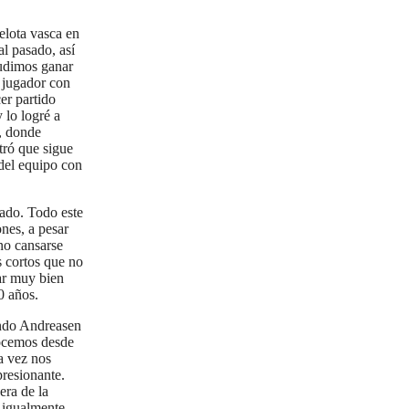
elota vasca en
l pasado, así
udimos ganar
n jugador con
er partido
 lo logré a
l, donde
tró que sigue
del equipo con
sado. Todo este
nes, a pesar
no cansarse
 cortos que no
ar muy bien
0 años.
undo Andreasen
ocemos desde
a vez nos
presionante.
era de la
o igualmente