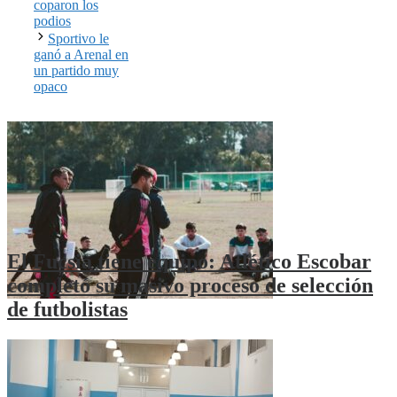
coparon los
podios
Sportivo le
ganó a Arenal en
un partido muy
opaco
El Fucsia tiene equipo: Atlético Escobar
completó su masivo proceso de selección
de futbolistas