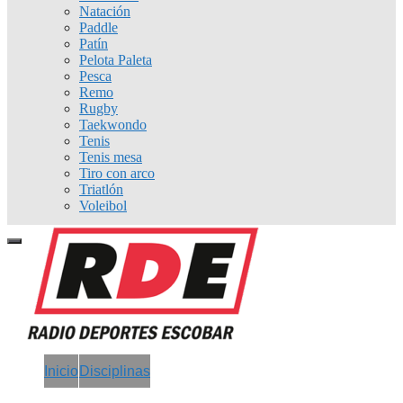
Natación
Paddle
Patín
Pelota Paleta
Pesca
Remo
Rugby
Taekwondo
Tenis
Tenis mesa
Tiro con arco
Triatlón
Voleibol
Inicio
Disciplinas