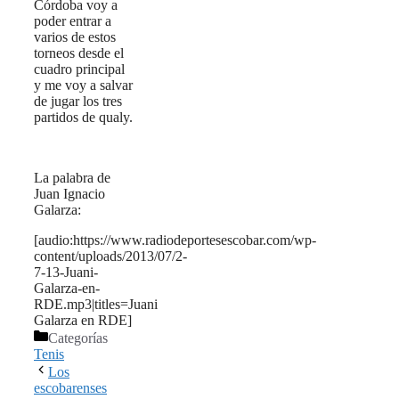
Córdoba voy a
poder entrar a
varios de estos
torneos desde el
cuadro principal
y me voy a salvar
de jugar los tres
partidos de qualy.
La palabra de
Juan Ignacio
Galarza:
[audio:https://www.radiodeportesescobar.com/wp-
content/uploads/2013/07/2-
7-13-Juani-
Galarza-en-
RDE.mp3|titles=Juani
Galarza en RDE]
Categorías
Tenis
Los
escobarenses