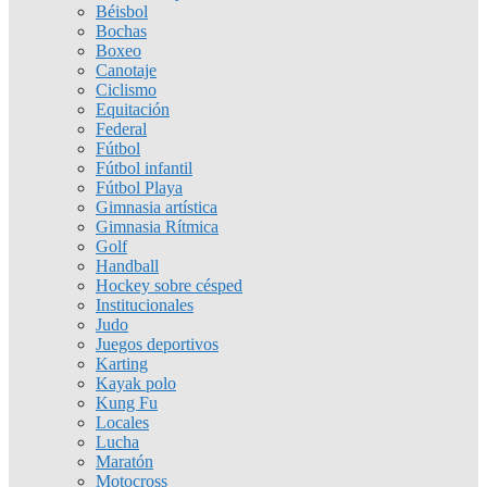
Béisbol
Bochas
Boxeo
Canotaje
Ciclismo
Equitación
Federal
Fútbol
Fútbol infantil
Fútbol Playa
Gimnasia artística
Gimnasia Rítmica
Golf
Handball
Hockey sobre césped
Institucionales
Judo
Juegos deportivos
Karting
Kayak polo
Kung Fu
Locales
Lucha
Maratón
Motocross