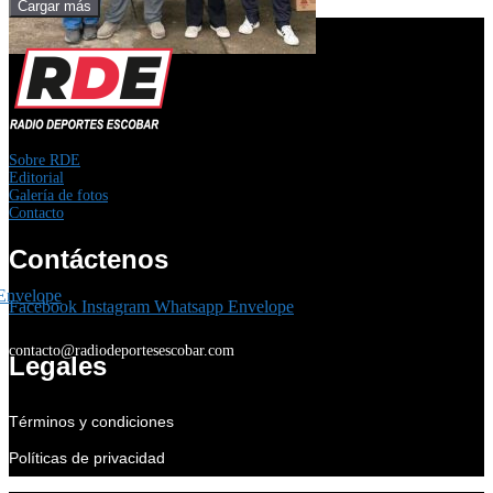
Cargar más
Sobre RDE
Editorial
Galería de fotos
Contacto
Contáctenos
Envelope
Facebook
Instagram
Whatsapp
Envelope
contacto@radiodeportesescobar.com
Legales
Términos y condiciones
Políticas de privacidad