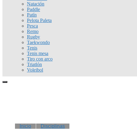
Natación
Paddle
Patín
Pelota Paleta
Pesca
Remo
Rugby
Taekwondo
Tenis
Tenis mesa
Tiro con arco
Triatlón
Voleibol
Inicio
Disciplinas