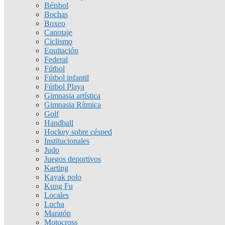
Béisbol
Bochas
Boxeo
Canotaje
Ciclismo
Equitación
Federal
Fútbol
Fútbol infantil
Fútbol Playa
Gimnasia artística
Gimnasia Rítmica
Golf
Handball
Hockey sobre césped
Institucionales
Judo
Juegos deportivos
Karting
Kayak polo
Kung Fu
Locales
Lucha
Maratón
Motocross