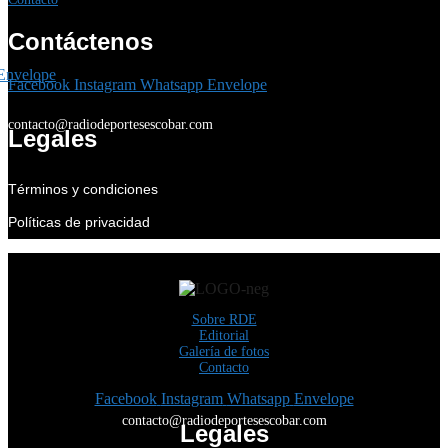
Contáctenos
Envelope
Facebook
Instagram
Whatsapp
Envelope
contacto@radiodeportesescobar.com
Legales
Términos y condiciones
Políticas de privacidad
Sobre RDE
Editorial
Galería de fotos
Contacto
Facebook
Instagram
Whatsapp
Envelope
contacto@radiodeportesescobar.com
Legales