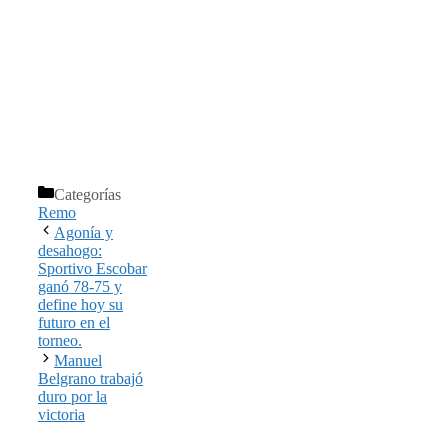
Categorías
Remo
Agonía y
desahogo:
Sportivo Escobar
ganó 78-75 y
define hoy su
futuro en el
torneo.
Manuel
Belgrano trabajó
duro por la
victoria