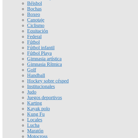
Béisbol
Bochas
Boxeo
Canotaje
Ciclismo
Equitación
Federal
Fútbol
Fútbol infantil
Fútbol Playa
Gimnasia artística
Gimnasia Rítmica
Golf
Handball
Hockey sobre césped
Institucionales
Judo
Juegos deportivos
Karting
Kayak polo
Kung Fu
Locales
Lucha
Maratón
Motocross