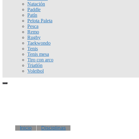
Natación
Paddle
Patín
Pelota Paleta
Pesca
Remo
Rugby
Taekwondo
Tenis
Tenis mesa
Tiro con arco
Triatlón
Voleibol
Inicio
Disciplinas