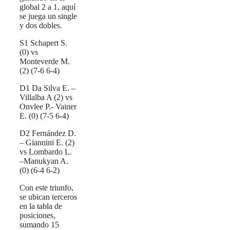
global 2 a 1, aquí
se juega un single
y dos dobles.
S1 Schapert S.
(0) vs
Monteverde M.
(2) (7-6 6-4)
D1 Da Silva E. –
Villalba A (2) vs
Onvlee P.- Vainer
E. (0) (7-5 6-4)
D2 Fernández D.
– Giannini E. (2)
vs Lombardo L.
–Manukyan A.
(0) (6-4 6-2)
Con este triunfo,
se ubican terceros
en la tabla de
posiciones,
sumando 15