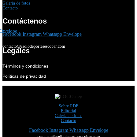
Galería de fotos
Contacto
Contáctenos
Envelope
Facebook
Instagram
Whatsapp
Envelope
contacto@radiodeportesescobar.com
Legales
Términos y condiciones
Políticas de privacidad
Sobre RDE
Editorial
Galería de fotos
Contacto
Facebook
Instagram
Whatsapp
Envelope
contacto@radiodeportesescobar.com