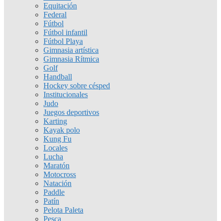
Equitación
Federal
Fútbol
Fútbol infantil
Fútbol Playa
Gimnasia artística
Gimnasia Rítmica
Golf
Handball
Hockey sobre césped
Institucionales
Judo
Juegos deportivos
Karting
Kayak polo
Kung Fu
Locales
Lucha
Maratón
Motocross
Natación
Paddle
Patín
Pelota Paleta
Pesca