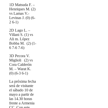
1D Matsuda F. –
Henriques M. (2)
vs Lamas V.-
Levinas J. (0) (6-
2 6-1)
2D Lago L. –
Villani S. (1) vs
Ali m. López
Bobba M. (2) (1-
6 7-6 7-6)
3D Pecora V.
Miglioli (2) vs
Cora Calderón
M. – Warat K.
(0) (6-3 6-1)
La próxima fecha
será de visitante
el sábado 10 de
mayo a partir de
las 14.30 horas
frente a Armenia
CC. Con este