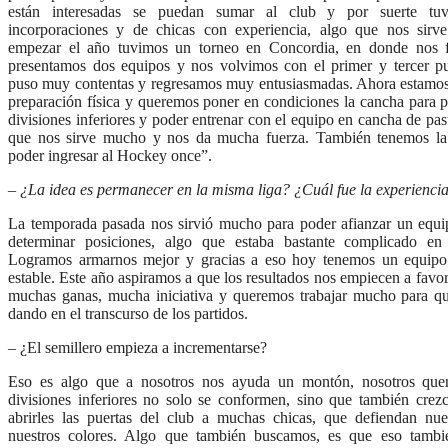
están interesadas se puedan sumar al club y por suerte tu
incorporaciones y de chicas con experiencia, algo que nos sirv
empezar el año tuvimos un torneo en Concordia, en donde nos 
presentamos dos equipos y nos volvimos con el primer y tercer p
puso muy contentas y regresamos muy entusiasmadas. Ahora estamos
preparación física y queremos poner en condiciones la cancha para p
divisiones inferiores y poder entrenar con el equipo en cancha de pas
que nos sirve mucho y nos da mucha fuerza. También tenemos la 
poder ingresar al Hockey once”.
– ¿La idea es permanecer en la misma liga? ¿Cuál fue la experienci
La temporada pasada nos sirvió mucho para poder afianzar un equi
determinar posiciones, algo que estaba bastante complicado e
Logramos armarnos mejor y gracias a eso hoy tenemos un equip
estable. Este año aspiramos a que los resultados nos empiecen a fav
muchas ganas, mucha iniciativa y queremos trabajar mucho para q
dando en el transcurso de los partidos.
– ¿El semillero empieza a incrementarse?
Eso es algo que a nosotros nos ayuda un montón, nosotros que
divisiones inferiores no solo se conformen, sino que también cre
abrirles las puertas del club a muchas chicas, que defiendan nu
nuestros colores. Algo que también buscamos, es que eso tambié