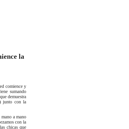
ience la
ped comience y
viene sumando
o que demuestra
) junto con la
os mano a mano
pezamos con la
las chicas que