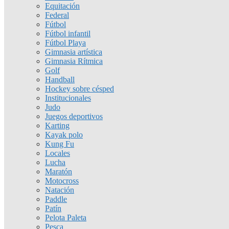
Equitación
Federal
Fútbol
Fútbol infantil
Fútbol Playa
Gimnasia artística
Gimnasia Rítmica
Golf
Handball
Hockey sobre césped
Institucionales
Judo
Juegos deportivos
Karting
Kayak polo
Kung Fu
Locales
Lucha
Maratón
Motocross
Natación
Paddle
Patín
Pelota Paleta
Pesca