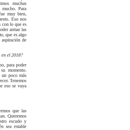
vimos muchas
e mucho. Para
fue muy bien,
uesto. Eso nos
 con lo que es
oder armar las
to, que es algo
aspiración de
a en el 2018?
po, para poder
n su momento.
o un poco más
orecer. Tenemos
ue eso se vaya
remos que las
zcan. Queremos
estro escudo y
n sea estable