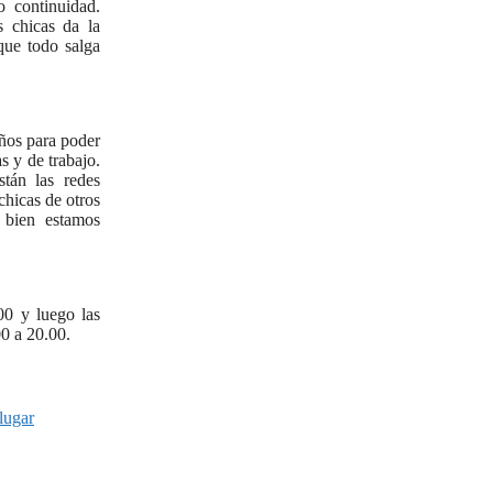
 continuidad.
 chicas da la
que todo salga
años para poder
s y de trabajo.
stán las redes
hicas de otros
 bien estamos
00 y luego las
00 a 20.00.
lugar