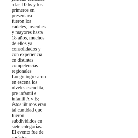
a las 10 hs y los
primeros en
presentarse
fueron los
cadetes, juveniles
y mayores hasta
18 años, muchos
de ellos ya
consolidados y
con experiencia
en distintas
competencias
regionales.
Luego ingresaron
en escena los
niveles escuelita,
pre-infantil e
infantil A y B;
éstos últimos eran
tal cantidad que
fueron
subdivididos en
siete categorías.
El evento fue de
carácter