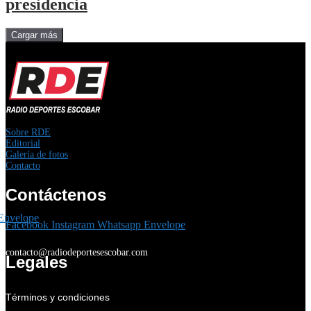
presidencia
Cargar más
Sobre RDE
Editorial
Galería de fotos
Contacto
Contáctenos
Envelope
Facebook
Instagram
Whatsapp
Envelope
contacto@radiodeportesescobar.com
Legales
Términos y condiciones