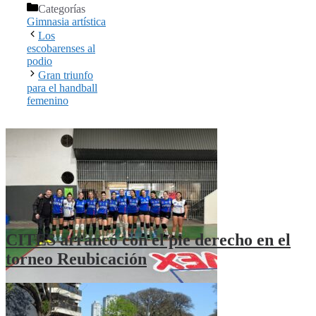
Categorías
Gimnasia artística
Los
escobarenses al
podio
Gran triunfo
para el handball
femenino
CITES arrancó con el pie derecho en el
torneo Reubicación