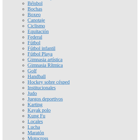
Béisbol
Bochas
Boxeo
Canotaje
Ciclismo
Equitación
Federal
Fútbol
Fútbol infantil
Fútbol Playa
Gimnasia artística
Gimnasia Rítmica
Golf
Handball
Hockey sobre césped
Institucionales
Judo
Juegos deportivos
Karting
Kayak polo
Kung Fu
Locales
Lucha
Maratón
Motocross