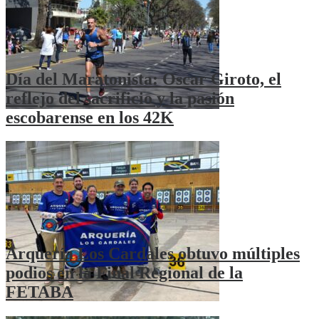
Día del Maratonista: Oscar Giroto, el
reflejo del sacrificio y la pasión
escobarense en los 42K
Arquería Los Cardales obtuvo múltiples
podios en la Final Regional de la
FETABA