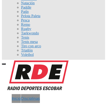
Natación
Paddle
Patín
Pelota Paleta
Pesca
Remo
Rugby
Taekwondo
Tenis
Tenis mesa
Tiro con arco
Triatlón
Voleibol
Inicio
Disciplinas