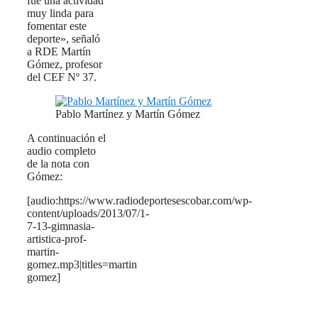
fue una actividad
muy linda para
fomentar este
deporte», señaló
a RDE Martín
Gómez, profesor
del CEF Nº 37.
Pablo Martínez y Martín Gómez
A continuación el
audio completo
de la nota con
Gómez:
[audio:https://www.radiodeportesescobar.com/wp-
content/uploads/2013/07/1-
7-13-gimnasia-
artistica-prof-
martin-
gomez.mp3|titles=martin
gomez]