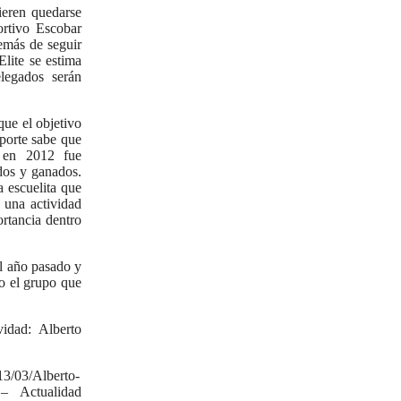
ieren quedarse
rtivo Escobar
demás de seguir
Elite se estima
legados serán
ue el objetivo
eporte sabe que
 en 2012 fue
ados y ganados.
 escuelita que
 una actividad
ortancia dentro
l año pasado y
do el grupo que
idad: Alberto
13/03/Alberto-
z – Actualidad