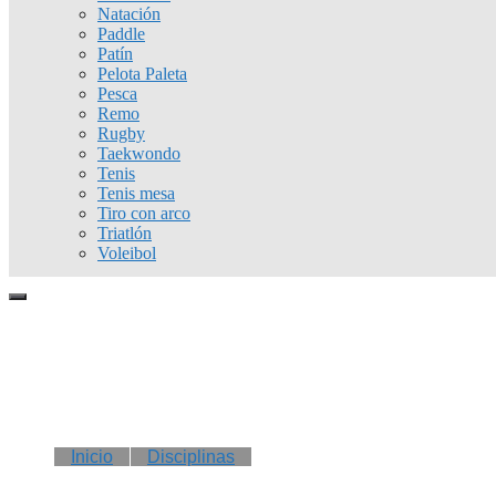
Natación
Paddle
Patín
Pelota Paleta
Pesca
Remo
Rugby
Taekwondo
Tenis
Tenis mesa
Tiro con arco
Triatlón
Voleibol
Inicio
Disciplinas