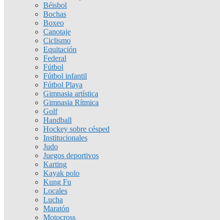
Béisbol
Bochas
Boxeo
Canotaje
Ciclismo
Equitación
Federal
Fútbol
Fútbol infantil
Fútbol Playa
Gimnasia artística
Gimnasia Rítmica
Golf
Handball
Hockey sobre césped
Institucionales
Judo
Juegos deportivos
Karting
Kayak polo
Kung Fu
Locales
Lucha
Maratón
Motocross