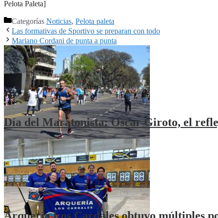
Pelota Paleta]
Categorías
Noticias
,
Pelota paleta
Las formativas de Sportivo se preparan con todo
Mariano Cordani de punta a punta
Día del Maratonista: Oscar Giroto, el refle
Arquería Los Cardales obtuvo múltiples p