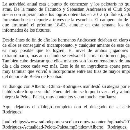
La actividad anual está a punto de comenzar, y los pelotaris no qu
atras. De la mano de Facundo y Sebastian Andreasen el Club Spo
sueña con superar todos los logros obtenidos en 2012 (6 títulos), a
fomentando este deporte a través de la escuelita. El campeonato de 
que arrancará el próximo 18-03, aunque en esta semana los de
informados de los fixtures.
Desde ántes de fin de año los hermanos Andreasen dejaban en claro q
de ellos es conseguir el tricampeonato, y cualquier amante de este d
es muy posible que lo logren. El nivel de ambos jugadores
extraordinario, más aun cuando se revisa el historial de torneos jug
También cabe destacar que ellos mismos son los entrenadores de una
día a día crece cada vez más. Esto le da un ingrediente aparte para
muy familiar que volvió a incorporarse entre las filas de mayor imp
del deporte de Belén de Escobar.
En dialogo con Alberto «Chino»Rodriguez manifestó su alegria por e
habló sobre lo que vendrá. Fuera del aire se lo podia ver a él y a to
integra la Pelota Paleta, muy contentos y con mucha confianza.
Aquí dejamos el dialogo completo con el delegado de la activ
Rodriguez.
[audio:https://www.radiodeportesescobar.com/wp-content/uploads/20
Rodriguez-Actualidad-Pelota-Paleta.mp3|titles=Alberto Rodrigue