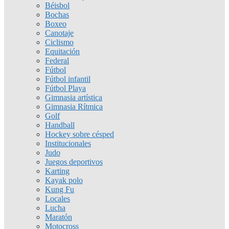
Béisbol
Bochas
Boxeo
Canotaje
Ciclismo
Equitación
Federal
Fútbol
Fútbol infantil
Fútbol Playa
Gimnasia artística
Gimnasia Rítmica
Golf
Handball
Hockey sobre césped
Institucionales
Judo
Juegos deportivos
Karting
Kayak polo
Kung Fu
Locales
Lucha
Maratón
Motocross