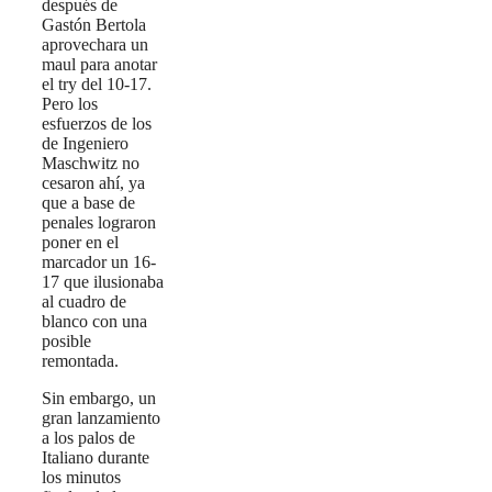
después de
Gastón Bertola
aprovechara un
maul para anotar
el try del 10-17.
Pero los
esfuerzos de los
de Ingeniero
Maschwitz no
cesaron ahí, ya
que a base de
penales lograron
poner en el
marcador un 16-
17 que ilusionaba
al cuadro de
blanco con una
posible
remontada.
Sin embargo, un
gran lanzamiento
a los palos de
Italiano durante
los minutos