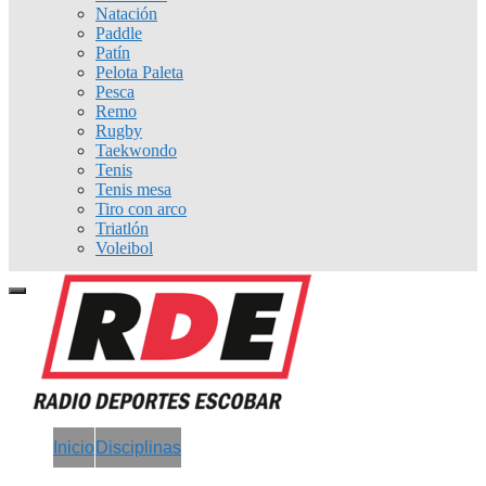
Natación
Paddle
Patín
Pelota Paleta
Pesca
Remo
Rugby
Taekwondo
Tenis
Tenis mesa
Tiro con arco
Triatlón
Voleibol
Inicio
Disciplinas