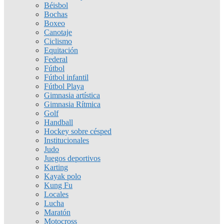
Béisbol
Bochas
Boxeo
Canotaje
Ciclismo
Equitación
Federal
Fútbol
Fútbol infantil
Fútbol Playa
Gimnasia artística
Gimnasia Rítmica
Golf
Handball
Hockey sobre césped
Institucionales
Judo
Juegos deportivos
Karting
Kayak polo
Kung Fu
Locales
Lucha
Maratón
Motocross