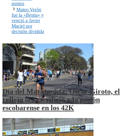
puntos
Mateo Verón
fue la «Bestia» y
venció a Javier
Maciel por
decisión dividida
Día del Maratonista: Oscar Giroto, el
reflejo del sacrificio y la pasión
escobarense en los 42K