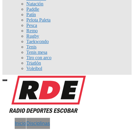
Natación
Paddle
Patín
Pelota Paleta
Pesca
Remo
Rugby
Taekwondo
Tenis
Tenis mesa
Tiro con arco
Triatlón
Voleibol
Inicio
Disciplinas