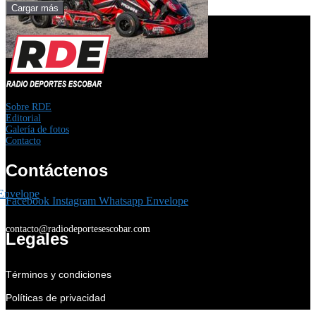
Cargar más
Sobre RDE
Editorial
Galería de fotos
Contacto
Contáctenos
Envelope
Facebook
Instagram
Whatsapp
Envelope
contacto@radiodeportesescobar.com
Legales
Términos y condiciones
Políticas de privacidad