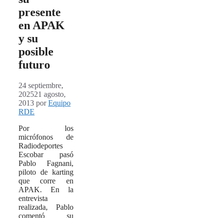
presente
en APAK
y su
posible
futuro
24 septiembre,
2025
21 agosto,
2013
por
Equipo
RDE
Por los
micrófonos de
Radiodeportes
Escobar pasó
Pablo Fagnani,
piloto de karting
que corre en
APAK. En la
entrevista
realizada, Pablo
comentó su