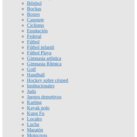
Béisbol
Bochas
Boxeo
Canotaje
Ciclismo
Equitación
Federal
Fútbol
Fútbol infantil
Fútbol Playa
Gimnasia artística
Gimnasia Rítmica
Golf
Handball
Hockey sobre césped
Institucionales
Judo
Juegos deportivos
Karting
Kayak polo
Kung Fu
Locales
Lucha
Maratón
Motocross