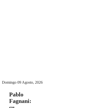
Menú conmutador
hamburguesa
Domingo 09 Agosto, 2026
Pablo
Fagnani:
su