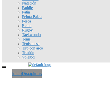
Natación
Paddle
Patín
Pelota Paleta
Pesca
Remo
Rugby
Taekwondo
Tenis
Tenis mesa
Tiro con arco
Triatlón
Voleibol
Inicio
Disciplinas