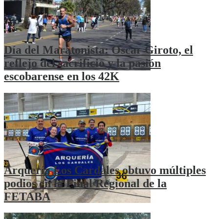
Día del Maratonista: Oscar Giroto, el
reflejo del sacrificio y la pasión
escobarense en los 42K
Arquería Los Cardales obtuvo múltiples
podios en la Final Regional de la
FETABA