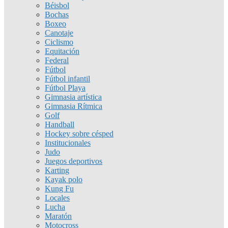
Béisbol
Bochas
Boxeo
Canotaje
Ciclismo
Equitación
Federal
Fútbol
Fútbol infantil
Fútbol Playa
Gimnasia artística
Gimnasia Rítmica
Golf
Handball
Hockey sobre césped
Institucionales
Judo
Juegos deportivos
Karting
Kayak polo
Kung Fu
Locales
Lucha
Maratón
Motocross