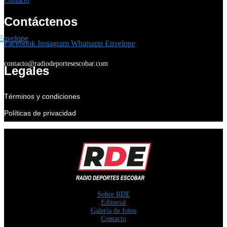
Contacto
Contáctenos
Envelope
Facebook
Instagram
Whatsapp
Envelope
contacto@radiodeportesescobar.com
Legales
Términos y condiciones
Políticas de privacidad
Sobre RDE
Editorial
Galería de fotos
Contacto