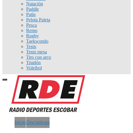
Natación
Paddle
Patín
Pelota Paleta
Pesca
Remo
Rugby
Taekwondo
Tenis
Tenis mesa
Tiro con arco
Triatlón
Voleibol
Inicio
Disciplinas