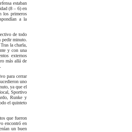
efensa estaban
idad (8 – 6) en
n los primeros
espondían a la
lectivo de todo
a pedir minuto.
Tras la charla,
ente y con una
ntos externos
ero más allá de
.
vo para cerrar
 sucedieron uno
nuto, ya que el
local, Sportivo
lardo, Runke y
odo el quinteto
ntos que fueron
vo encontró en
tenían un buen