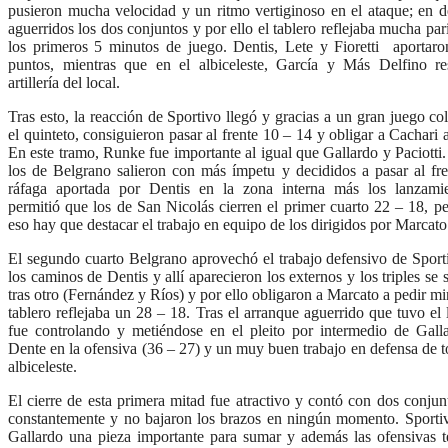
pusieron mucha velocidad y un ritmo vertiginoso en el ataque; en d
aguerridos los dos conjuntos y por ello el tablero reflejaba mucha par
los primeros 5 minutos de juego. Dentis, Lete y Fioretti aportaro
puntos, mientras que en el albiceleste, García y Más Delfino r
artillería del local.
Tras esto, la reacción de Sportivo llegó y gracias a un gran juego co
el quinteto, consiguieron pasar al frente 10 – 14 y obligar a Cachari 
En este tramo, Runke fue importante al igual que Gallardo y Paciotti. 
los de Belgrano salieron con más ímpetu y decididos a pasar al fr
ráfaga aportada por Dentis en la zona interna más los lanzamie
permitió que los de San Nicolás cierren el primer cuarto 22 – 18, p
eso hay que destacar el trabajo en equipo de los dirigidos por Marcato
El segundo cuarto Belgrano aprovechó el trabajo defensivo de Sporti
los caminos de Dentis y allí aparecieron los externos y los triples se
tras otro (Fernández y Ríos) y por ello obligaron a Marcato a pedir mi
tablero reflejaba un 28 – 18. Tras el arranque aguerrido que tuvo el 
fue controlando y metiéndose en el pleito por intermedio de Gal
Dente en la ofensiva (36 – 27) y un muy buen trabajo en defensa de t
albiceleste.
El cierre de esta primera mitad fue atractivo y contó con dos conju
constantemente y no bajaron los brazos en ningún momento. Sporti
Gallardo una pieza importante para sumar y además las ofensivas 