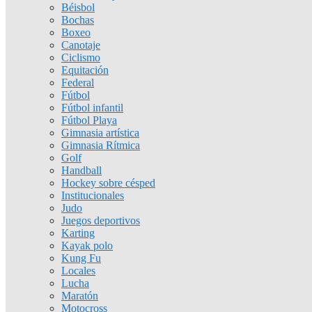
Béisbol
Bochas
Boxeo
Canotaje
Ciclismo
Equitación
Federal
Fútbol
Fútbol infantil
Fútbol Playa
Gimnasia artística
Gimnasia Rítmica
Golf
Handball
Hockey sobre césped
Institucionales
Judo
Juegos deportivos
Karting
Kayak polo
Kung Fu
Locales
Lucha
Maratón
Motocross