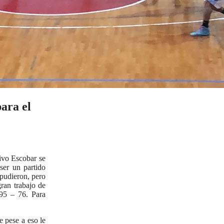
ara el
ivo Escobar se
ser un partido
 pudieron, pero
gran trabajo de
 95 – 76. Para
e pese a eso le