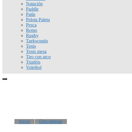
Natación
Paddle
Patín
Pelota Paleta
Pesca
Remo
Rugby
Taekwondo
Tenis
Tenis mesa
Tiro con arco
Triatlón
Voleibol
Inicio
Disciplinas