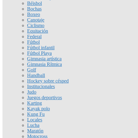
Béisbol
Bochas
Boxeo
Canotaje
Ciclismo
Equitación
Federal
Fútbol
Fútbol infantil
Fútbol Playa
Gimnasia artística
Gimnasia Rítmica
Golf
Handball
Hockey sobre césped
Institucionales
Judo
Juegos deportivos
Karting
Kayak polo
Kung Fu
Locales
Lucha
Maratón
Motocross