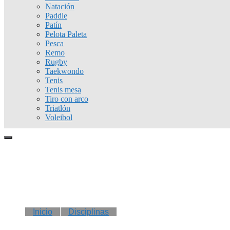
Natación
Paddle
Patín
Pelota Paleta
Pesca
Remo
Rugby
Taekwondo
Tenis
Tenis mesa
Tiro con arco
Triatlón
Voleibol
Inicio
Disciplinas