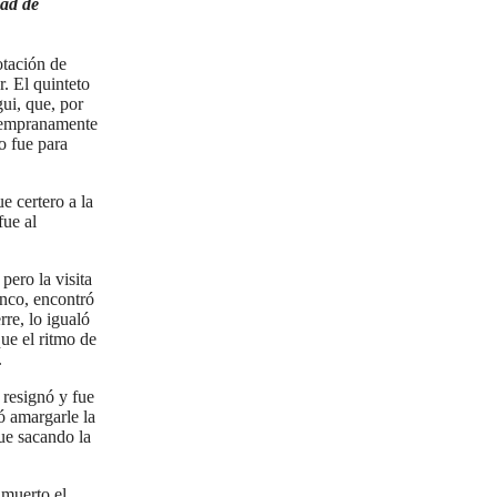
dad de
otación de
r. El quinteto
ui, que, por
 tempranamente
o fue para
e certero a la
fue al
pero la visita
anco, encontró
rre, lo igualó
que el ritmo de
.
 resignó y fue
ó amargarle la
ue sacando la
 muerto el