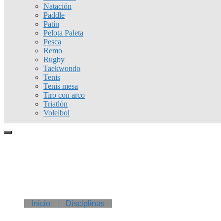
Natación
Paddle
Patín
Pelota Paleta
Pesca
Remo
Rugby
Taekwondo
Tenis
Tenis mesa
Tiro con arco
Triatlón
Voleibol
Inicio
Disciplinas