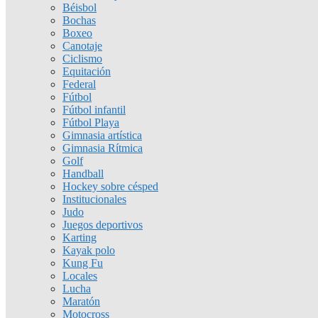
Béisbol
Bochas
Boxeo
Canotaje
Ciclismo
Equitación
Federal
Fútbol
Fútbol infantil
Fútbol Playa
Gimnasia artística
Gimnasia Rítmica
Golf
Handball
Hockey sobre césped
Institucionales
Judo
Juegos deportivos
Karting
Kayak polo
Kung Fu
Locales
Lucha
Maratón
Motocross