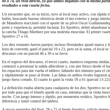
80 a 74, un rival directo, ya que ambos llegaban con la misma pari
resultados a esta cuarta fecha.
Un encuentro que, en su inicio, tuvo al local muy activo, con rápida r
balón, buscando buenas ofensivas desde el tiro externo y juego interio
de Mataderos reaccionó con el aporte de su pívot Oscar Guillamondeg
porte y experiencia, permitió facturar. En Sportivo, debió abandonar
la cancha Thiago Martínez por una molestia muscular. El primer cuart
Sportivo 27 a 16.
Los diez restantes fueron parejos; incluso Hernández ajustó marca y fu
hora de convertir, ganó el parcial 19 a 23, pero en la suma, el local se 
descanso con un parcial 46 a 39 a su favor.
En el regreso del descanso, el tercer cuarto, mantuvo esquema similar, 
comenzó a presionar la salida albiceleste y, con aire fresco desde el b
los espacios para dar vuelta el tablero; faltando dos minutos para el cie
y rápidamente se puso al frente. Las faltas en ambos rivales lograron 
juego fuera cortado. El cuarto lo ganó la visita 59 a 61 (parcial 13-22)
La definición estaba abierta para cualquiera de los dos; Sportivo no se
por todo para que el triunfo quede en casa, mientras que la visita busc
noche. Con juego intenso y rápido, por momentos errático, Sportivo f
diferencia y tomó control del tablero.
A pocos segundos del final, 78 a 71 al frente Sportivo, solicita tiempo