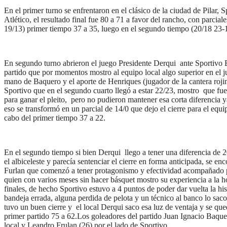
En el primer turno se enfrentaron en el clásico de la ciudad de Pilar, S
Atlético, el resultado final fue 80 a 71 a favor del rancho, con parcial
19/13) primer tiempo 37 a 35, luego en el segundo tiempo (20/18 23-
En segundo turno abrieron el juego Presidente Derqui ante Sportivo 
partido que por momentos mostro al equipo local algo superior en el 
mano de Baquero y el aporte de Henriques (jugador de la cantera roji
Sportivo que en el segundo cuarto llegó a estar 22/23, mostro que fue
para ganar el pleito, pero no pudieron mantener esa corta diferencia 
eso se transformó en un parcial de 14/0 que dejo el cierre para el equip
cabo del primer tiempo 37 a 22.
En el segundo tiempo si bien Derqui llego a tener una diferencia de 2
el albiceleste y parecía sentenciar el cierre en forma anticipada, se en
Furlan que comenzó a tener protagonismo y efectividad acompañado 
quien con varios meses sin hacer básquet mostro su experiencia a la h
finales, de hecho Sportivo estuvo a 4 puntos de poder dar vuelta la his
bandeja errada, alguna perdida de pelota y un técnico al banco lo saco
tuvo un buen cierre y el local Derqui saco esa luz de ventaja y se que
primer partido 75 a 62.Los goleadores del partido Juan Ignacio Baque
local y Leandro Frulan (26) por el lado de Sportivo.