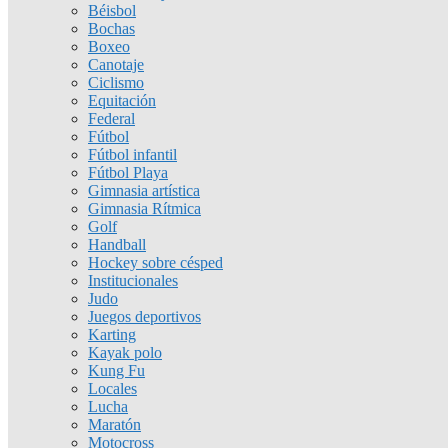
Béisbol
Bochas
Boxeo
Canotaje
Ciclismo
Equitación
Federal
Fútbol
Fútbol infantil
Fútbol Playa
Gimnasia artística
Gimnasia Rítmica
Golf
Handball
Hockey sobre césped
Institucionales
Judo
Juegos deportivos
Karting
Kayak polo
Kung Fu
Locales
Lucha
Maratón
Motocross