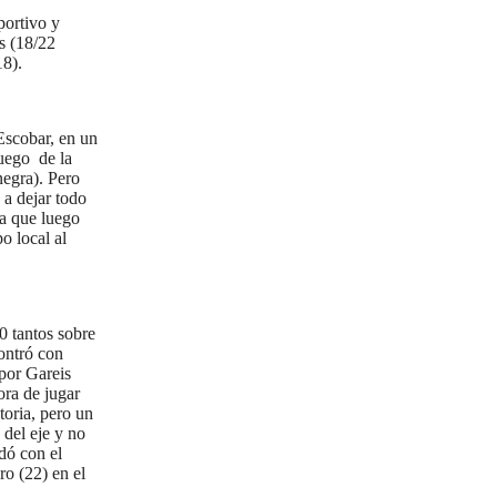
portivo y
es (18/22
18).
Escobar, en un
juego de la
negra). Pero
 a dejar todo
ya que luego
o local al
0 tantos sobre
contró con
por Gareis
ora de jugar
toria, pero un
 del eje y no
dó con el
ro (22) en el