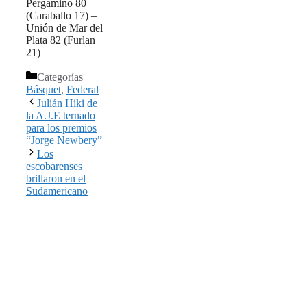
Pergamino 80
(Caraballo 17) –
Unión de Mar del
Plata 82 (Furlan
21)
Categorías
Básquet
,
Federal
Julián Hiki de
la A.J.E ternado
para los premios
“Jorge Newbery”
Los
escobarenses
brillaron en el
Sudamericano