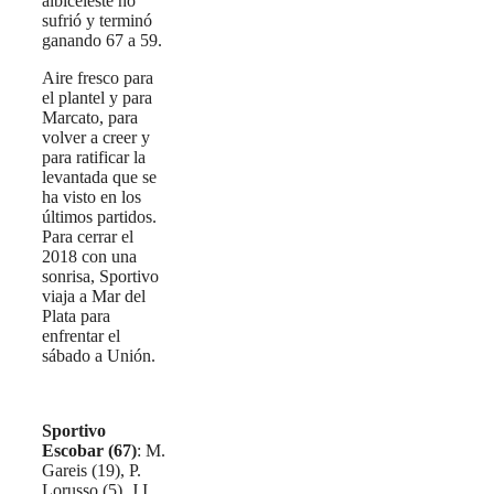
albiceleste no
sufrió y terminó
ganando 67 a 59.
Aire fresco para
el plantel y para
Marcato, para
volver a creer y
para ratificar la
levantada que se
ha visto en los
últimos partidos.
Para cerrar el
2018 con una
sonrisa, Sportivo
viaja a Mar del
Plata para
enfrentar el
sábado a Unión.
Sportivo
Escobar (67)
: M.
Gareis (19), P.
Lorusso (5), J.I.