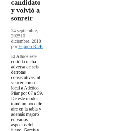
candidato
y volvió a
sonreír
24 septiembre,
2025
10
diciembre, 2018
por
Equipo RDE
El Albiceleste
cortó la racha
adversa de seis
derrotas
consecutivas, al
vencer como
local a Atlético
Pilar por 67 a 59.
De este modo,
tomó un poco de
aire en la tabla y
además mejoró
en varios
aspectos del
juego. Gareis y