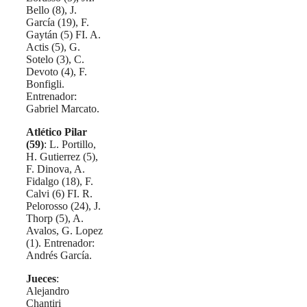
Bello (8), J.
García (19), F.
Gaytán (5) FI. A.
Actis (5), G.
Sotelo (3), C.
Devoto (4), F.
Bonfigli.
Entrenador:
Gabriel Marcato.
Atlético Pilar
(59)
: L. Portillo,
H. Gutierrez (5),
F. Dinova, A.
Fidalgo (18), F.
Calvi (6) FI. R.
Pelorosso (24), J.
Thorp (5), A.
Avalos, G. Lopez
(1). Entrenador:
Andrés García.
Jueces
:
Alejandro
Chantiri