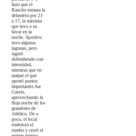
hizo que el
Rancho tomara la
delantera por 23
a 17, la máxima
que tuvo a su
favor en la
noche. Sportivo
tuvo algunas
lagunas, pero
siguió
defendiendo con
intensidad,
mientras que en
ataque el que
aportó puntos
importantes fue
Gareis,
aprovechando la
floja noche de los
grandotes de
Atlético. De a
poco, el local
enderezó el
rumbo y cerró el
primer tiempo