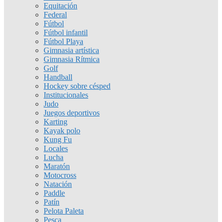
Equitación
Federal
Fútbol
Fútbol infantil
Fútbol Playa
Gimnasia artística
Gimnasia Rítmica
Golf
Handball
Hockey sobre césped
Institucionales
Judo
Juegos deportivos
Karting
Kayak polo
Kung Fu
Locales
Lucha
Maratón
Motocross
Natación
Paddle
Patín
Pelota Paleta
Pesca