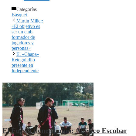
Categorías
Básquet
Martín Miller:
«El objetivo es
ser un club
formador de
jugadores y
personas»
El «Chapa»
Retegui dijo
presente en
Independiente
El Fucsia tiene equipo: Atlético Escobar