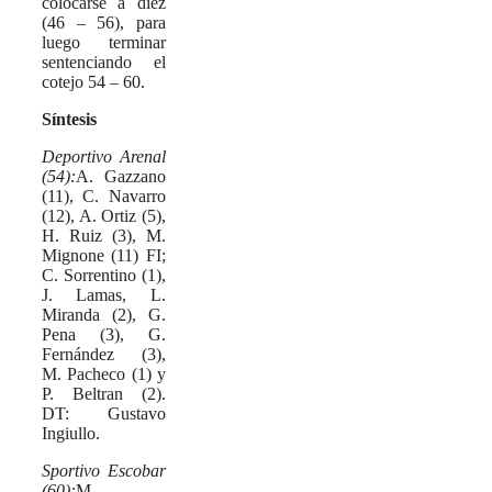
colocarse a diez
(46 – 56), para
luego terminar
sentenciando el
cotejo 54 – 60.
Síntesis
Deportivo Arenal
(54):
A. Gazzano
(11), C. Navarro
(12), A. Ortiz (5),
H. Ruiz (3), M.
Mignone (11) FI;
C. Sorrentino (1),
J. Lamas, L.
Miranda (2), G.
Pena (3), G.
Fernández (3),
M. Pacheco (1) y
P. Beltran (2).
DT: Gustavo
Ingiullo.
Sportivo Escobar
(60):
M.