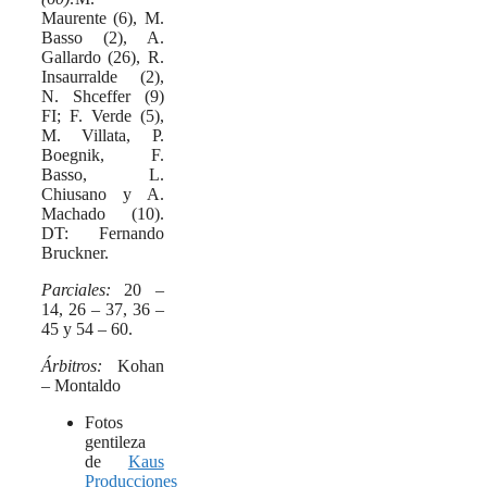
Maurente (6), M.
Basso (2), A.
Gallardo (26), R.
Insaurralde (2),
N. Shceffer (9)
FI; F. Verde (5),
M. Villata, P.
Boegnik, F.
Basso, L.
Chiusano y A.
Machado (10).
DT: Fernando
Bruckner.
Parciales:
20 –
14, 26 – 37, 36 –
45 y 54 – 60.
Árbitros:
Kohan
– Montaldo
Fotos
gentileza
de
Kaus
Producciones