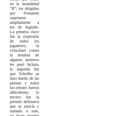
en la modalidad
“B”; los dirigidos
por Fernando
superaron
ampliamente a
los de Ingiullo.
La primera clave
fue la explosión
de todos los
jugadores, la
velocidad contra
la lentitud de
algunos areneros
les pasó factura,
la segunda fue
que Scheffer se
hizo dueño de las
pelotas y todos
los rebotes fueron
albicelestes, lo
tercero fue la
presión defensiva
que se ejercía y
sumado a esto,
un buen manejo