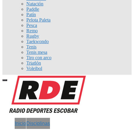
Natación
Paddle
Patín
Pelota Paleta
Pesca
Remo
Rugby
Taekwondo
Tenis
Tenis mesa
Tiro con arco
Triatlón
Voleibol
Inicio
Disciplinas