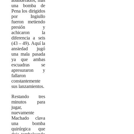
abanderados, más
una bomba de
Pena los dirigidos
por Ingiullo
fueron metiendo
presión y
achicaron la
diferencia a seis
(43 – 49). Aquí la
ansiedad jugó
una mala pasada
ya que ambas
escuadras se
apresuraron y
fallaron
constantemente
sus lanzamientos.
Restando tres
minutos para
jugar,
nuevamente
Machado clava
una bomba
quirúrgica que