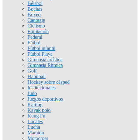
Béisbol
Bochas
Boxeo
Canotaje
Ciclismo
Equitación
Federal
Fútbol
Fútbol infantil
Fútbol Playa
Gimnasia artística
Gimnasia Rítmica
Golf
Handball
Hockey sobre césped
Institucionales
Judo
Juegos deportivos
Karting
Kayak polo
Kung Fu
Locales
Lucha
Maratón
Motocross