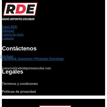
Sobre RDE
Editorial
Galería de fotos
Contacto
Contáctenos
Envelope
Facebook
Instagram
Whatsapp
Envelope
contacto@radiodeportesescobar.com
Legales
Términos y condiciones
Políticas de privacidad