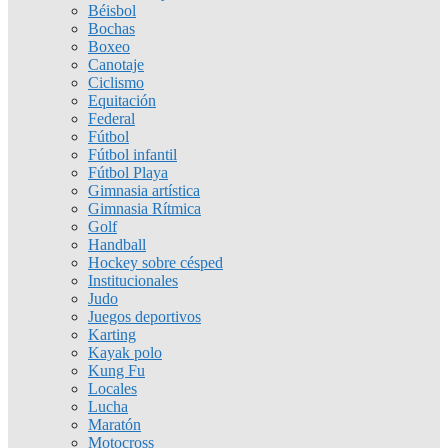
Béisbol
Bochas
Boxeo
Canotaje
Ciclismo
Equitación
Federal
Fútbol
Fútbol infantil
Fútbol Playa
Gimnasia artística
Gimnasia Rítmica
Golf
Handball
Hockey sobre césped
Institucionales
Judo
Juegos deportivos
Karting
Kayak polo
Kung Fu
Locales
Lucha
Maratón
Motocross