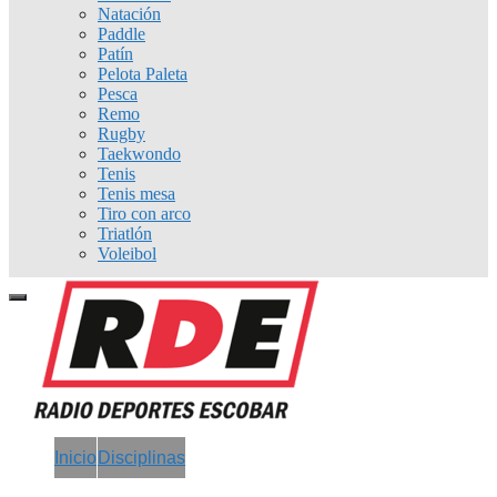
Natación
Paddle
Patín
Pelota Paleta
Pesca
Remo
Rugby
Taekwondo
Tenis
Tenis mesa
Tiro con arco
Triatlón
Voleibol
Inicio
Disciplinas