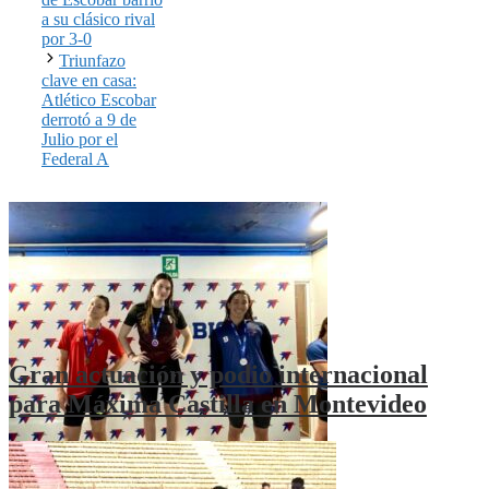
a su clásico rival
por 3-0
Triunfazo
clave en casa:
Atlético Escobar
derrotó a 9 de
Julio por el
Federal A
Gran actuación y podio internacional
para Máxima Castilla en Montevideo