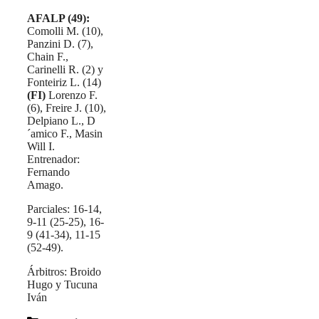
AFALP (49):
Comolli M. (10),
Panzini D. (7),
Chain F.,
Carinelli R. (2) y
Fonteiriz L. (14)
(FI)
Lorenzo F.
(6), Freire J. (10),
Delpiano L., D
´amico F., Masin
Will I.
Entrenador:
Fernando
Amago.
Parciales: 16-14,
9-11 (25-25), 16-
9 (41-34), 11-15
(52-49).
Árbitros: Broido
Hugo y Tucuna
Iván