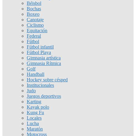
Béisbol
Bochas
Boxeo
Canotaje
Ciclismo
Equitación
Federal
Fútbol
Fútbol infantil
Fútbol Playa
Gimnasia artística
Gimnasia Rítmica
Golf
Handball
Hockey sobre césped
Institucionales
Judo
Juegos deportivos
Karting
Kayak polo
Kung Fu
Locales
Lucha
Maratón
Motocross