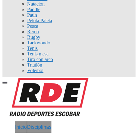
Natación
Paddle
Patín
Pelota Paleta
Pesca
Remo
Rugby
Taekwondo
Tenis
Tenis mesa
Tiro con arco
Triatlón
Voleibol
Inicio
Disciplinas