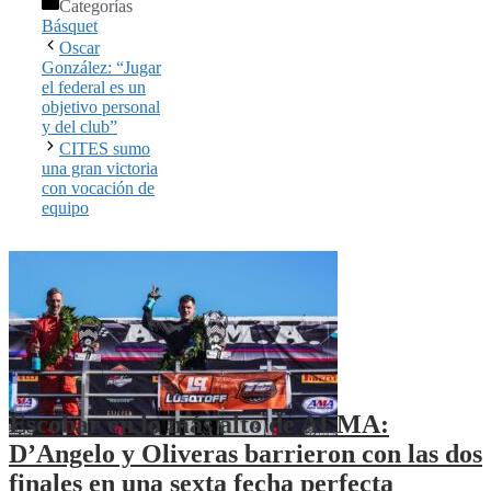
Categorías
Básquet
Oscar
González: “Jugar
el federal es un
objetivo personal
y del club”
CITES sumo
una gran victoria
con vocación de
equipo
Escobar en lo más alto de ALMA:
D’Angelo y Oliveras barrieron con las dos
finales en una sexta fecha perfecta