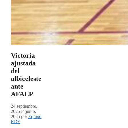
Victoria
ajustada
del
albiceleste
ante
AFALP
24 septiembre,
2025
14 junio,
2025
por
Equipo
RDE