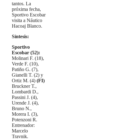
tantos. La
próxima fecha,
Sportivo Escobar
visita a Náutico
Hacoaj Blanco.
Síntesis:
Sportivo
Escobar (52):
Molinari F. (18),
Verde F. (10),
Patiño G. (7),
Gianelli T. (2) y
Ortiz M. (4)
(FI)
Bruckner T.,
Lombardi D.,
Passini J. (4),
Urende J. (4),
Bruno N.,
Morera I. (3),
Potenzoni R.
Entrenador:
Marcelo
Travnik.