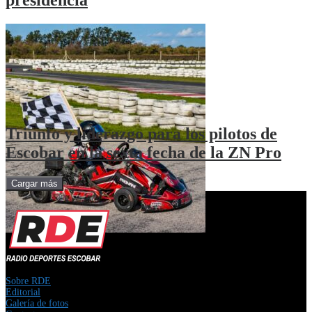
presidencia
Triunfo y liderazgo para los pilotos de
Escobar en la sexta fecha de la ZN Pro
Cargar más
Sobre RDE
Editorial
Galería de fotos