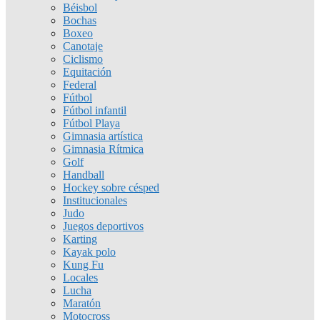
Béisbol
Bochas
Boxeo
Canotaje
Ciclismo
Equitación
Federal
Fútbol
Fútbol infantil
Fútbol Playa
Gimnasia artística
Gimnasia Rítmica
Golf
Handball
Hockey sobre césped
Institucionales
Judo
Juegos deportivos
Karting
Kayak polo
Kung Fu
Locales
Lucha
Maratón
Motocross