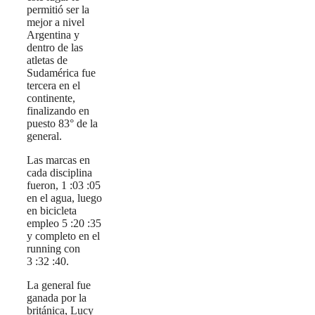
permitió ser la
mejor a nivel
Argentina y
dentro de las
atletas de
Sudamérica fue
tercera en el
continente,
finalizando en
puesto 83° de la
general.
Las marcas en
cada disciplina
fueron, 1 :03 :05
en el agua, luego
en bicicleta
empleo 5 :20 :35
y completo en el
running con
3 :32 :40.
La general fue
ganada por la
británica, Lucy