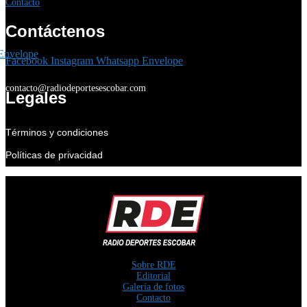
Contacto
Contáctenos
Envelope
Facebook
Instagram
Whatsapp
Envelope
contacto@radiodeportesescobar.com
Legales
Términos y condiciones
Políticas de privacidad
Sobre RDE
Editorial
Galería de fotos
Contacto