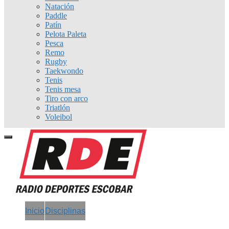
Natación
Paddle
Patín
Pelota Paleta
Pesca
Remo
Rugby
Taekwondo
Tenis
Tenis mesa
Tiro con arco
Triatlón
Voleibol
Inicio
Disciplinas