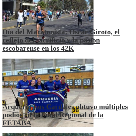
Día del Maratonista: Oscar Giroto, el
reflejo del sacrificio y la pasión
escobarense en los 42K
Arquería Los Cardales obtuvo múltiples
podios en la Final Regional de la
FETABA