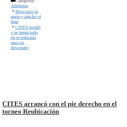
Categorías
Atletismo
Boca saco la
garra y pincho el
bote
CITES perdió
y se juega todo
en el reducido
para no
descender
CITES arrancó con el pie derecho en el
torneo Reubicación