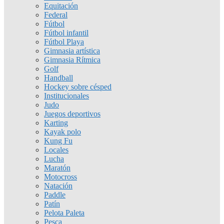
Equitación
Federal
Fútbol
Fútbol infantil
Fútbol Playa
Gimnasia artística
Gimnasia Rítmica
Golf
Handball
Hockey sobre césped
Institucionales
Judo
Juegos deportivos
Karting
Kayak polo
Kung Fu
Locales
Lucha
Maratón
Motocross
Natación
Paddle
Patín
Pelota Paleta
Pesca