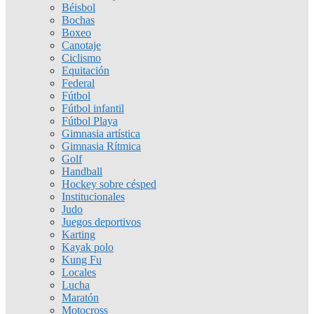
Béisbol
Bochas
Boxeo
Canotaje
Ciclismo
Equitación
Federal
Fútbol
Fútbol infantil
Fútbol Playa
Gimnasia artística
Gimnasia Rítmica
Golf
Handball
Hockey sobre césped
Institucionales
Judo
Juegos deportivos
Karting
Kayak polo
Kung Fu
Locales
Lucha
Maratón
Motocross