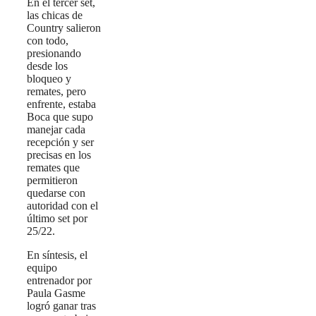
En el tercer set,
las chicas de
Country salieron
con todo,
presionando
desde los
bloqueo y
remates, pero
enfrente, estaba
Boca que supo
manejar cada
recepción y ser
precisas en los
remates que
permitieron
quedarse con
autoridad con el
último set por
25/22.
En síntesis, el
equipo
entrenador por
Paula Gasme
logró ganar tras