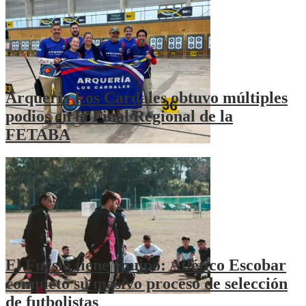
Arquería Los Cardales obtuvo múltiples
podios en la Final Regional de la
FETABA
El Fucsia tiene equipo: Atlético Escobar
completó su masivo proceso de selección
de futbolistas