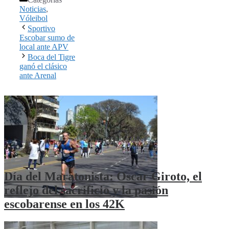
Noticias
,
Vóleibol
Sportivo
Escobar sumo de
local ante APV
Boca del Tigre
ganó el clásico
ante Arenal
Día del Maratonista: Oscar Giroto, el
reflejo del sacrificio y la pasión
escobarense en los 42K