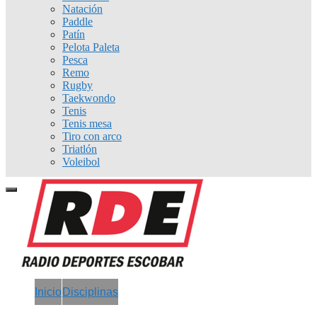
Natación
Paddle
Patín
Pelota Paleta
Pesca
Remo
Rugby
Taekwondo
Tenis
Tenis mesa
Tiro con arco
Triatlón
Voleibol
Inicio
Disciplinas