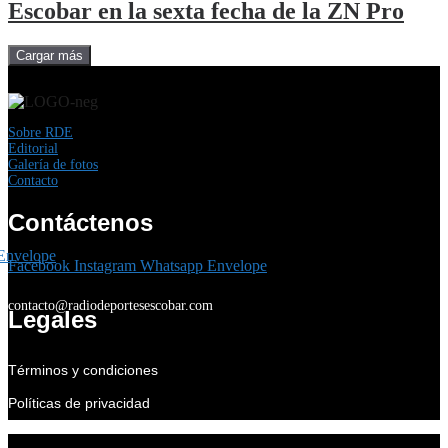
Escobar en la sexta fecha de la ZN Pro
Cargar más
Sobre RDE
Editorial
Galería de fotos
Contacto
Contáctenos
Envelope
Facebook
Instagram
Whatsapp
Envelope
contacto@radiodeportesescobar.com
Legales
Términos y condiciones
Políticas de privacidad