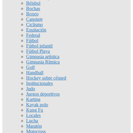
Béisbol
Bochas
Boxeo
Canotaje
Ciclismo
Equitación
Federal
Fútbol
Fútbol infantil
Fútbol Playa
Gimnasia artística
Gimnasia Rítmica
Golf
Handball
Hockey sobre césped
Institucionales
Judo
Juegos deportivos
Karting
Kayak polo
Kung Fu
Locales
Lucha
Maratón
Motocross