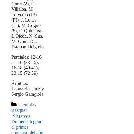
Curlo (2), F.
Villalba, M.
Traverso (13)
(FI); J. Leites
(11), M. Cogno
(6), F. Quintana,
I. Ojeda, N. Sus,
M. Goñi. DT:
Esteban Delgado.
Parciales: 12-16
21-10 (33-26),
16-18 (49-41),
23-15 (72-59)
Árbitros:
Leonardo Jerez y
Sergio Garagiola
Categorías
Básquet
Marcos
Domenech gano
el primer
concurso del año