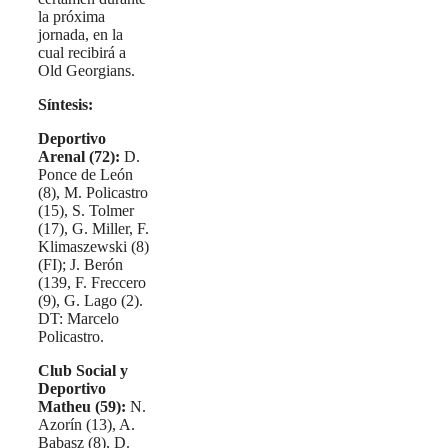
la próxima
jornada, en la
cual recibirá a
Old Georgians.
Síntesis:
Deportivo
Arenal (72):
D.
Ponce de León
(8), M. Policastro
(15), S. Tolmer
(17), G. Miller, F.
Klimaszewski (8)
(FI); J. Berón
(139, F. Freccero
(9), G. Lago (2).
DT: Marcelo
Policastro.
Club Social y
Deportivo
Matheu (59):
N.
Azorín (13), A.
Babasz (8), D.