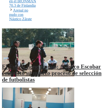
en el IRONMAN
70.3 de Finlandia
Arenal no
pudo con
Náutico Zárate
El Fucsia tiene equipo: Atlético Escobar
completó su masivo proceso de selección
de futbolistas