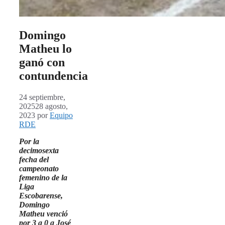
Domingo
Matheu lo
ganó con
contundencia
24 septiembre,
2025
28 agosto,
2023
por
Equipo
RDE
Por la
decimosexta
fecha del
campeonato
femenino de la
Liga
Escobarense,
Domingo
Matheu venció
por 3 a 0 a José