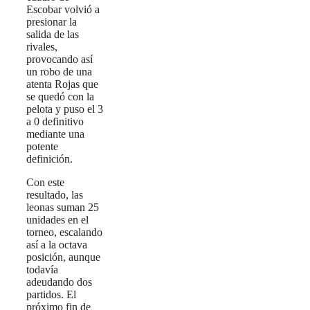
Escobar volvió a
presionar la
salida de las
rivales,
provocando así
un robo de una
atenta Rojas que
se quedó con la
pelota y puso el 3
a 0 definitivo
mediante una
potente
definición.
Con este
resultado, las
leonas suman 25
unidades en el
torneo, escalando
así a la octava
posición, aunque
todavía
adeudando dos
partidos. El
próximo fin de