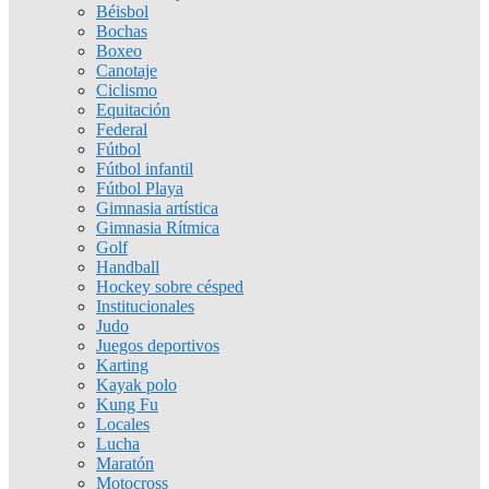
Béisbol
Bochas
Boxeo
Canotaje
Ciclismo
Equitación
Federal
Fútbol
Fútbol infantil
Fútbol Playa
Gimnasia artística
Gimnasia Rítmica
Golf
Handball
Hockey sobre césped
Institucionales
Judo
Juegos deportivos
Karting
Kayak polo
Kung Fu
Locales
Lucha
Maratón
Motocross