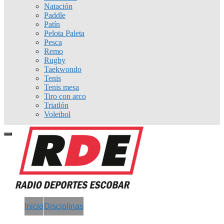
Natación
Paddle
Patín
Pelota Paleta
Pesca
Remo
Rugby
Taekwondo
Tenis
Tenis mesa
Tiro con arco
Triatlón
Voleibol
Inicio
Disciplinas