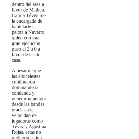
dentro del área a
favor de Matheu.
Carina Tévez fue
la encargada de
habilitarle la
pelota a Navarro,
quien con una
gran ejecución
puso el 2 a 0 a
favor de las de
casa.
A pesar de que
las albicelestes
continuaron
dominando la
contienda y
generaron peligro
desde las bandas
gracias a la
velocidad de
jugadoras como
Tévez y Agustina
Rojas, estas no
pudieron estirar