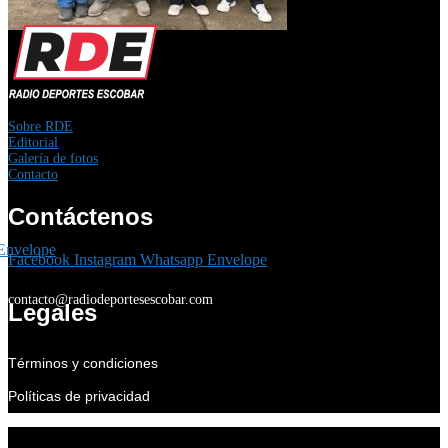
Sobre RDE
Editorial
Galería de fotos
Contacto
Contáctenos
Envelope
Facebook
Instagram
Whatsapp
Envelope
contacto@radiodeportesescobar.com
Legales
Términos y condiciones
Políticas de privacidad