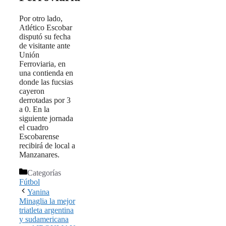
Por otro lado,
Atlético Escobar
disputó su fecha
de visitante ante
Unión
Ferroviaria, en
una contienda en
donde las fucsias
cayeron
derrotadas por 3
a 0. En la
siguiente jornada
el cuadro
Escobarense
recibirá de local a
Manzanares.
Categorías
Fútbol
Yanina
Minaglia la mejor
triatleta argentina
y sudamericana