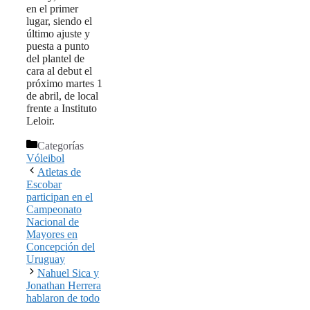
en el primer
lugar, siendo el
último ajuste y
puesta a punto
del plantel de
cara al debut el
próximo martes 1
de abril, de local
frente a Instituto
Leloir.
Categorías
Vóleibol
Atletas de
Escobar
participan en el
Campeonato
Nacional de
Mayores en
Concepción del
Uruguay
Nahuel Sica y
Jonathan Herrera
hablaron de todo