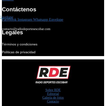
Contáctenos
Envelope
Facebook
Instagram
Whatsapp
Envelope
contacto@radiodeportesescobar.com
Legales
Términos y condiciones
Políticas de privacidad
Sobre RDE
Editorial
Galería de fotos
Contacto