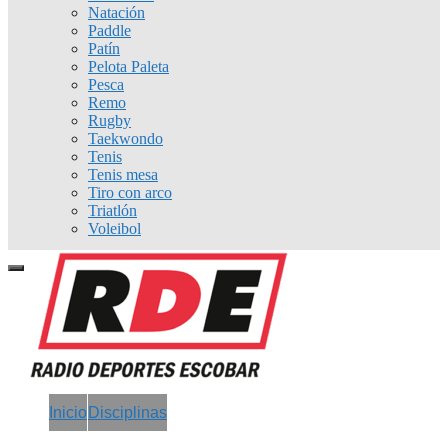
Natación
Paddle
Patín
Pelota Paleta
Pesca
Remo
Rugby
Taekwondo
Tenis
Tenis mesa
Tiro con arco
Triatlón
Voleibol
Inicio
Disciplinas