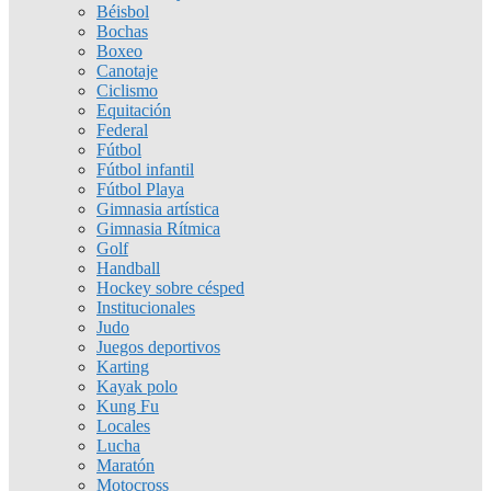
Béisbol
Bochas
Boxeo
Canotaje
Ciclismo
Equitación
Federal
Fútbol
Fútbol infantil
Fútbol Playa
Gimnasia artística
Gimnasia Rítmica
Golf
Handball
Hockey sobre césped
Institucionales
Judo
Juegos deportivos
Karting
Kayak polo
Kung Fu
Locales
Lucha
Maratón
Motocross