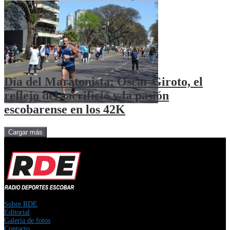
Día del Maratonista: Oscar Giroto, el
reflejo del sacrificio y la pasión
escobarense en los 42K
Cargar más
Sobre RDE
Editorial
Galería de fotos
Contacto