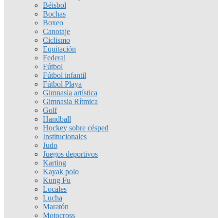
Béisbol
Bochas
Boxeo
Canotaje
Ciclismo
Equitación
Federal
Fútbol
Fútbol infantil
Fútbol Playa
Gimnasia artística
Gimnasia Rítmica
Golf
Handball
Hockey sobre césped
Institucionales
Judo
Juegos deportivos
Karting
Kayak polo
Kung Fu
Locales
Lucha
Maratón
Motocross