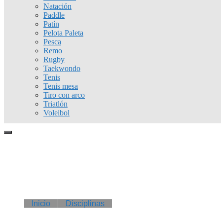
Natación
Paddle
Patín
Pelota Paleta
Pesca
Remo
Rugby
Taekwondo
Tenis
Tenis mesa
Tiro con arco
Triatlón
Voleibol
Inicio
Disciplinas