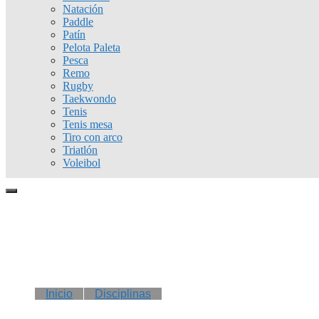
Natación
Paddle
Patín
Pelota Paleta
Pesca
Remo
Rugby
Taekwondo
Tenis
Tenis mesa
Tiro con arco
Triatlón
Voleibol
Inicio
Disciplinas