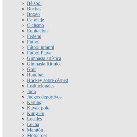
Béisbol
Bochas
Boxeo
Canotaje
Ciclismo
Equitación
Federal
Fútbol
Fútbol infantil
Fútbol Playa
Gimnasia artística
Gimnasia Rítmica
Golf
Handball
Hockey sobre césped
Institucionales
Judo
Juegos deportivos
Karting
Kayak polo
Kung Fu
Locales
Lucha
Maratón
Motocross