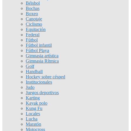
Béisbol
Bochas
Boxeo
Canotaje
Ciclismo
Equitación
Federal
Fútbol
Fútbol infantil
Fútbol Playa
Gimnasia artística
Gimnasia Rítmica
Golf
Handball
Hockey sobre césped
Institucionales
Judo
Juegos deportivos
Karting
Kayak polo
Kung Fu
Locales
Lucha
Maratón
Motocross