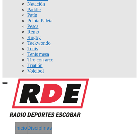
Natación
Paddle
Patín
Pelota Paleta
Pesca
Remo
Rugby
Taekwondo
Tenis
Tenis mesa
Tiro con arco
Triatlón
Voleibol
Inicio
Disciplinas