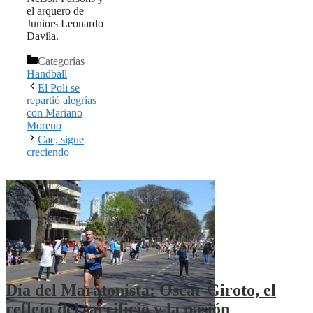
el arquero de
Juniors Leonardo
Davila.
Categorías
Handball
El Poli se
repartió alegrías
con Mariano
Moreno
Cae, sigue
creciendo
Día del Maratonista: Oscar Giroto, el
reflejo del sacrificio y la pasión