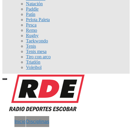
Natación
Paddle
Patín
Pelota Paleta
Pesca
Remo
Rugby
Taekwondo
Tenis
Tenis mesa
Tiro con arco
Triatlón
Voleibol
Inicio
Disciplinas