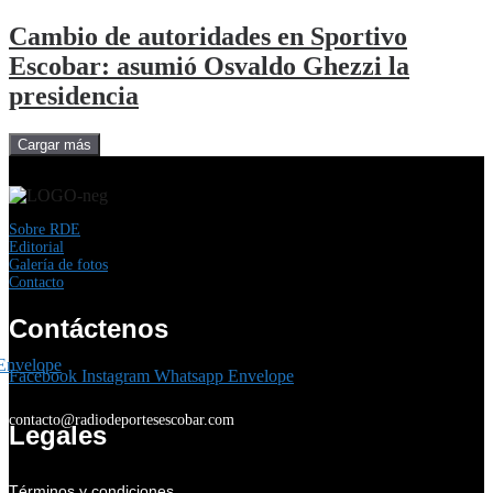
Cambio de autoridades en Sportivo
Escobar: asumió Osvaldo Ghezzi la
presidencia
Cargar más
Sobre RDE
Editorial
Galería de fotos
Contacto
Contáctenos
Envelope
Facebook
Instagram
Whatsapp
Envelope
contacto@radiodeportesescobar.com
Legales
Términos y condiciones