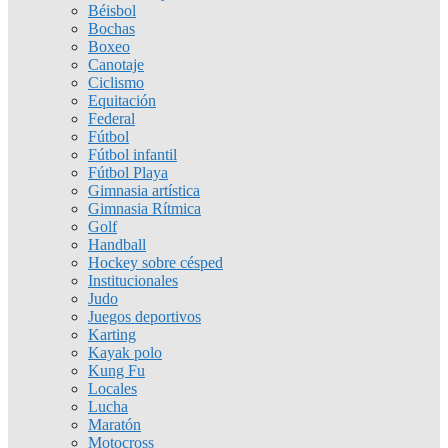
Béisbol
Bochas
Boxeo
Canotaje
Ciclismo
Equitación
Federal
Fútbol
Fútbol infantil
Fútbol Playa
Gimnasia artística
Gimnasia Rítmica
Golf
Handball
Hockey sobre césped
Institucionales
Judo
Juegos deportivos
Karting
Kayak polo
Kung Fu
Locales
Lucha
Maratón
Motocross