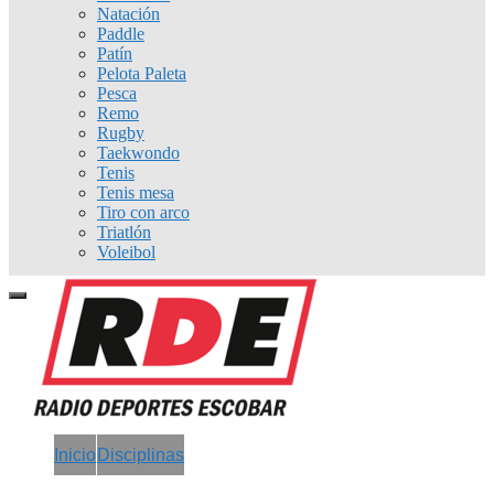
Natación
Paddle
Patín
Pelota Paleta
Pesca
Remo
Rugby
Taekwondo
Tenis
Tenis mesa
Tiro con arco
Triatlón
Voleibol
Inicio
Disciplinas