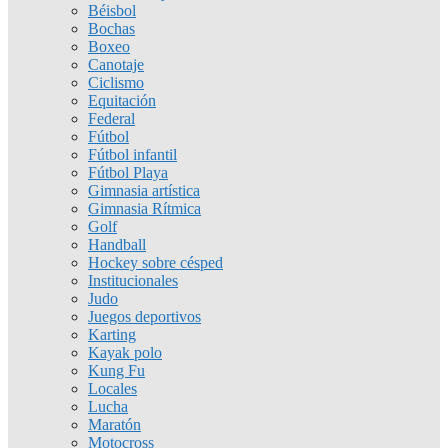
Béisbol
Bochas
Boxeo
Canotaje
Ciclismo
Equitación
Federal
Fútbol
Fútbol infantil
Fútbol Playa
Gimnasia artística
Gimnasia Rítmica
Golf
Handball
Hockey sobre césped
Institucionales
Judo
Juegos deportivos
Karting
Kayak polo
Kung Fu
Locales
Lucha
Maratón
Motocross