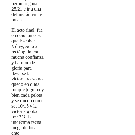
permitió ganar
25/21 e ir a una
definición en tie
break.
El acto final, fue
emocionante, ya
que Escobar
Vóley, salto al
rectángulo con
mucha confianza
y hambre de
gloria para
llevarse la
victoria y eso no
quedo en duda,
porque jugo muy
bien cada pelota
y se quedo con el
set 10/15 y la
victoria global
por 2/3. La
undécima fecha
juega de local
ente